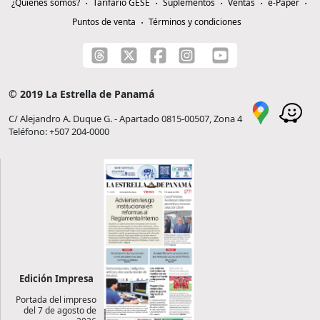
¿Quiénes somos?
Tarifario GESE
Suplementos
Ventas
e-Paper
Puntos de venta
Términos y condiciones
© 2019 La Estrella de Panamá
C/ Alejandro A. Duque G. - Apartado 0815-00507, Zona 4
Teléfono: +507 204-0000
Edición Impresa
Portada del impreso
del 7 de agosto de