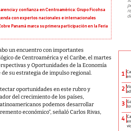
emergencia de gran
...
p
parencia y confianza en Centroamérica: Grupo Ficohsa
r
d
genda con expertos nacionales e internacionales
Cobre Panamá marca su primera participación en la Feria
cabo un encuentro con importantes
ógico de Centroamérica y el Caribe, el martes
rspectivas y Oportunidades de la Economía
Ca
e de su estrategia de impulso regional.
1
en
Ví
2
etectar oportunidades en este rubro y
ad
ador del crecimiento de los países,
Ga
3
latinoamericanos podemos desarrollar
lo
cremento económico”, señaló Carlos Rivas,
Ca
4
en
vi