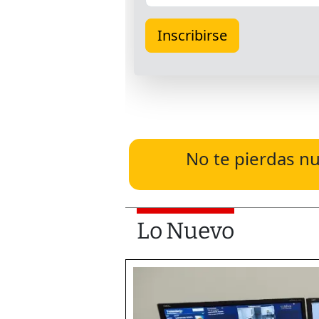
No te pierdas nu
Lo Nuevo