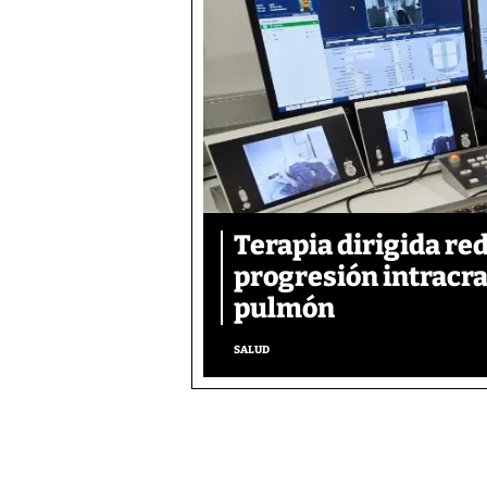
Terapia dirigida re
progresión intracra
pulmón
SALUD