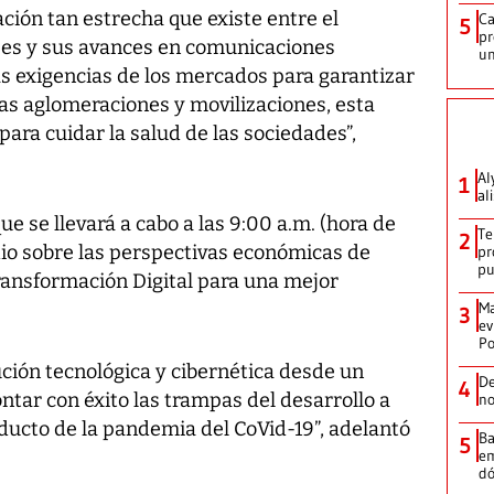
ación tan estrecha que existe entre el
Ca
5
pr
ses y sus avances en comunicaciones
un
as exigencias de los mercados para garantizar
 las aglomeraciones y movilizaciones, esta
para cuidar la salud de las sociedades”,
Al
1
al
e se llevará a cabo a las 9:00 a.m. (hora de
Te
2
io sobre las perspectivas económicas de
pr
p
ransformación Digital para una mejor
Ma
3
ev
Po
ución tecnológica y cibernética desde un
De
4
tar con éxito las trampas del desarrollo a
no
oducto de la pandemia del CoVid-19”, adelantó
Ba
5
em
dó