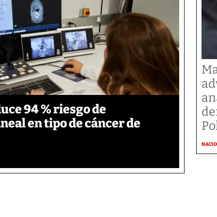
Ma
ad
an
duce 94 % riesgo de
de
neal en tipo de cáncer de
Po
NACI