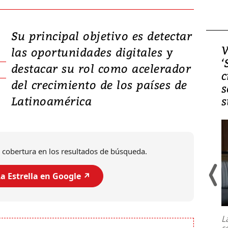
Su principal objetivo es detectar
Video, Japón: Terremoto
V
las oportunidades digitales y
deja heridos y graves
‘
destacar su rol como acelerador
daños en Kumamoto
c
del crecimiento de los países de
s
Latinoamérica
s
 cobertura en los resultados de búsqueda.
a Estrella en Google ↗️
Un fuerte terremoto de magnitud
7,1 se registró este martes 28 de
julio en la prefectura de Kumamoto,
L
al sur de Japón, provocando una
s