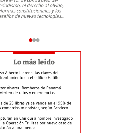
eriodismo, el derecho al olvido,
presidente de Brasil,
eformas constitucionales y los
da Silva, oficializó 
esafíos de nuevas tecnologías
...
candidatura
...
Lo más leído
so Alberto Llerena: las claves del
frentamiento en el edificio Hatillo
ctor Álvarez: Bomberos de Panamá
vierten de retos y emergencias
s de 25 libras ya se vende en el 95% de
s comercios minoristas, según Acodeco
pturan en Chiriquí a hombre investigado
 la Operación Trillizas por nuevo caso de
olación a una menor