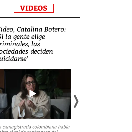
VIDEOS
ideo, Catalina Botero:
Video: Lula la
Si la gente elige
candidatura 
riminales, las
promesas de i
ociedades deciden
en defensa, ed
uicidarse’
tierras raras
a exmagistrada colombiana habla
Entre recuerdos y es
obre el rol de contrapeso del
referencias hacia sus