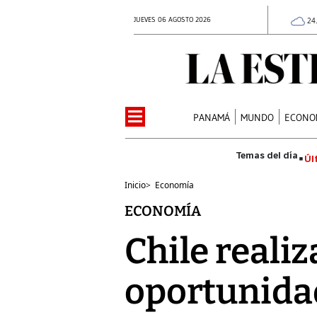
JUEVES 06 AGOSTO 2026
24
PANAMÁ
MUNDO
ECONO
Úl
Inicio
>
Economía
ECONOMÍA
Chile reali
oportunidad