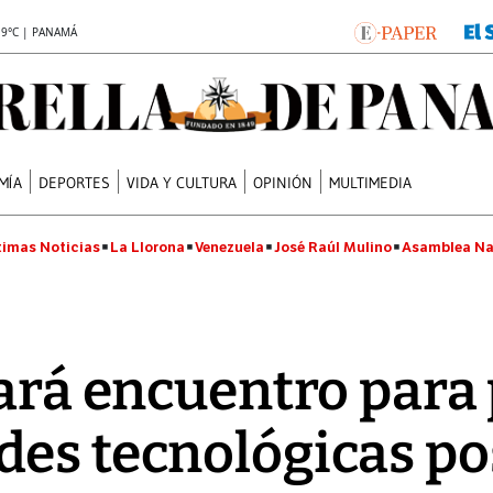
.9°C | PANAMÁ
MÍA
DEPORTES
VIDA Y CULTURA
OPINIÓN
MULTIMEDIA
timas Noticias
La Llorona
Venezuela
José Raúl Mulino
Asamblea Na
zará encuentro para
es tecnológicas po