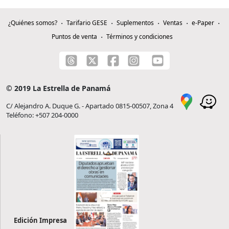
¿Quiénes somos?
Tarifario GESE
Suplementos
Ventas
e-Paper
Puntos de venta
Términos y condiciones
© 2019 La Estrella de Panamá
C/ Alejandro A. Duque G. - Apartado 0815-00507, Zona 4
Teléfono: +507 204-0000
Edición Impresa