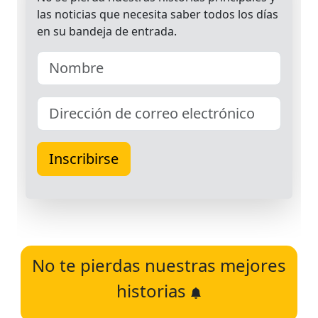
No te pierdas nuestras mejores
historias