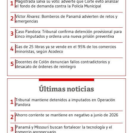
Magistrada salva su voto: advierte que Corte evitó analizar
1
el fondo de demanda contra la Policía Municipal
Víctor Álvarez: Bomberos de Panamá advierten de retos y
2
emergencias
Caso Pandora: Tribunal confirma detención provisional para
3
cinco imputados y ordena una nueva prisión preventiva
Gas de 25 libras ya se vende en el 95% de los comercios
4
minoristas, según Acodeco
Docentes de Colón denuncian fallos contradictorios y
5
desacato de órdenes de reintegro
Últimas noticias
Tribunal mantiene detenidos a imputados en Operación
1
Pandora
Ahorro corriente se mantiene en negativo a junio de 2026
2
Panamá y Missouri buscan fortalecer la tecnología y el
3
comercio agropecuario