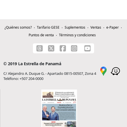
¿Quiénes somos?
Tarifario GESE
Suplementos
Ventas
e-Paper
Puntos de venta
Términos y condiciones
© 2019 La Estrella de Panamá
C/ Alejandro A. Duque G. - Apartado 0815-00507, Zona 4
Teléfono: +507 204-0000