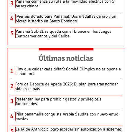
Panamá comienza su ruta a la movilidad eléctrica con 5
3
buses chinos
¡Viernes dorado para Panamá!: Dos medallas de oro y un
4
récord histórico en Santo Domingo
Panamá Sub-21 se queda con el bronce en los Juegos
5
Centroamericanos y del Caribe
Últimas noticias
‘Hay que cuidar cada dólar’: Comité Olímpico no se opone a
1
la auditoría
Foro de Deporte de Apede 2026: El plan para transformar
2
vidas y el país
Presentan ley para prohibir gastos y privilegios a
3
funcionarios
Piña panameña conquista Arabia Saudita con nuevo envío
4
masivo
La IA de Anthropic logró acceder sin autorización a sistemas
5