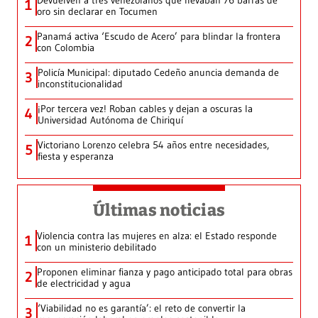
Devuelven a tres venezolanos que llevaban 76 barras de
1
oro sin declarar en Tocumen
Panamá activa ‘Escudo de Acero’ para blindar la frontera
2
con Colombia
Policía Municipal: diputado Cedeño anuncia demanda de
3
inconstitucionalidad
¡Por tercera vez! Roban cables y dejan a oscuras la
4
Universidad Autónoma de Chiriquí
Victoriano Lorenzo celebra 54 años entre necesidades,
5
fiesta y esperanza
Últimas noticias
Violencia contra las mujeres en alza: el Estado responde
1
con un ministerio debilitado
Proponen eliminar fianza y pago anticipado total para obras
2
de electricidad y agua
‘Viabilidad no es garantía’: el reto de convertir la
3