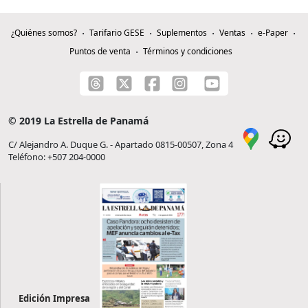
¿Quiénes somos?
Tarifario GESE
Suplementos
Ventas
e-Paper
Puntos de venta
Términos y condiciones
© 2019 La Estrella de Panamá
C/ Alejandro A. Duque G. - Apartado 0815-00507, Zona 4
Teléfono: +507 204-0000
Edición Impresa