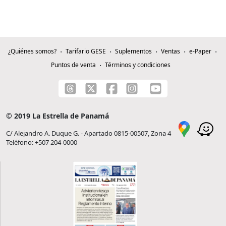
¿Quiénes somos?
Tarifario GESE
Suplementos
Ventas
e-Paper
Puntos de venta
Términos y condiciones
© 2019 La Estrella de Panamá
C/ Alejandro A. Duque G. - Apartado 0815-00507, Zona 4
Teléfono: +507 204-0000