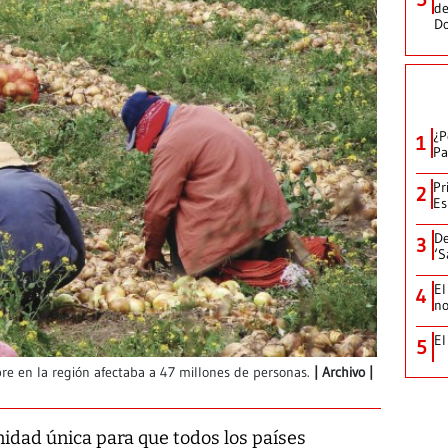
de
D
¿P
1
Pa
Pr
2
Es
De
3
‘S
El
4
no
El
5
e en la región afectaba a 47 millones de personas.
Archivo |
idad única para que todos los países