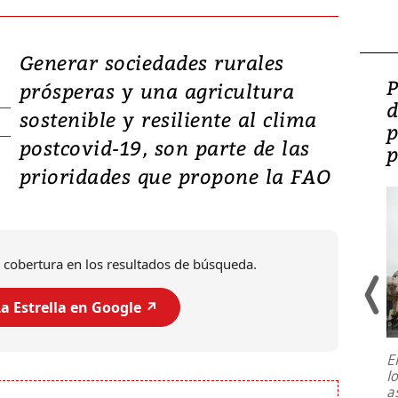
Generar sociedades rurales
Video: Lula lanza su
P
prósperas y una agricultura
candidatura con
d
sostenible y resiliente al clima
promesas de inversión
p
postcovid-19, son parte de las
en defensa, educación y
p
prioridades que propone la FAO
tierras raras
 cobertura en los resultados de búsqueda.
a Estrella en Google ↗️
E
l
Entre recuerdos y escuetas
a
referencias hacia sus adversarios, el