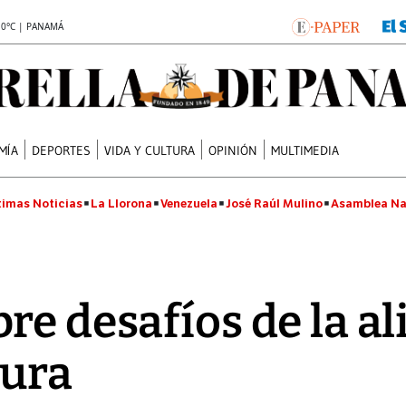
.0°C | PANAMÁ
MÍA
DEPORTES
VIDA Y CULTURA
OPINIÓN
MULTIMEDIA
timas Noticias
La Llorona
Venezuela
José Raúl Mulino
Asamblea Na
re desafíos de la a
tura