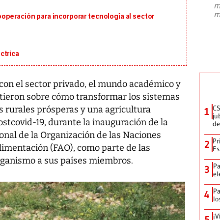
m
presidente de Brasil, Luiz Inácio Lula
m
operación para incorporar tecnología al sector
da Silva, oficializó este domingo su
candidatura
...
ctrica
 con el sector privado, el mundo académico y
ebatieron sobre cómo transformar los sistemas
CS
s rurales prósperas y una agricultura
1
ju
postcovid-19, durante la inauguración de la
de
onal de la Organización de las Naciones
Pr
2
Alimentación (FAO), como parte de las
Es
rganismo a sus países miembros.
Pa
3
el
Pa
4
lo
¡V
5