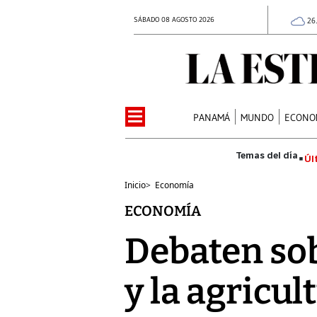
SÁBADO 08 AGOSTO 2026
26
PANAMÁ
MUNDO
ECONO
Úl
Inicio
>
Economía
ECONOMÍA
Debaten sob
y la agricul