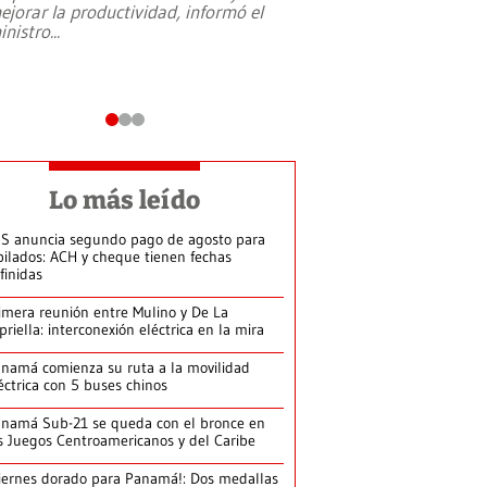
ejorar la productividad, informó el
periodismo, el derech
inistro
...
reformas constitucio
desafíos de nuevas t
Lo más leído
S anuncia segundo pago de agosto para
bilados: ACH y cheque tienen fechas
finidas
imera reunión entre Mulino y De La
priella: interconexión eléctrica en la mira
namá comienza su ruta a la movilidad
éctrica con 5 buses chinos
namá Sub-21 se queda con el bronce en
s Juegos Centroamericanos y del Caribe
iernes dorado para Panamá!: Dos medallas