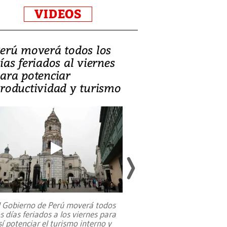
VIDEOS
erú moverá todos los
Video, Catalin
ías feriados al viernes
‘Si la gente el
ara potenciar
criminales, la
roductividad y turismo
sociedades de
suicidarse’
l Gobierno de Perú moverá todos
os días feriados a los viernes para
La exmagistrada co
sí potenciar el turismo interno y
sobre el rol de contr