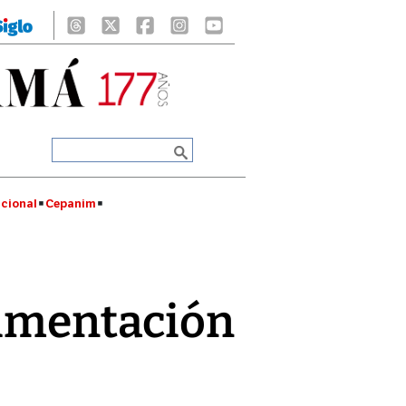
cional
Cepanim
limentación