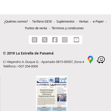
¿Quiénes somos?
Tarifario GESE
Suplementos
Ventas
e-Paper
Puntos de venta
Términos y condiciones
© 2019 La Estrella de Panamá
C/ Alejandro A. Duque G. - Apartado 0815-00507, Zona 4
Teléfono: +507 204-0000