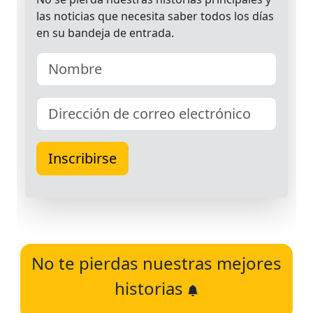
No te pierdas nuestras mejores
historias