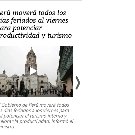
erú moverá todos los
Video, Catalin
ías feriados al viernes
‘Si la gente el
ara potenciar
criminales, la
roductividad y turismo
sociedades de
suicidarse’
l Gobierno de Perú moverá todos
os días feriados a los viernes para
La exmagistrada co
sí potenciar el turismo interno y
sobre el rol de contr
ejorar la productividad, informó el
periodismo, el derech
inistro
...
reformas constitucio
desafíos de nuevas t