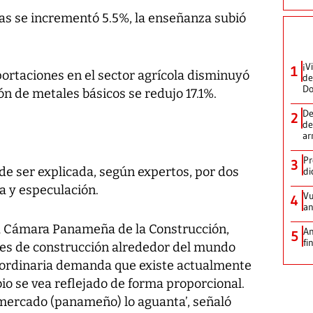
das se incrementó 5.5%, la enseñanza subió
¡V
1
mportaciones en el sector agrícola disminuyó
de
D
ón de metales básicos se redujo 17.1%.
De
2
de
ar
Pr
3
de ser explicada, según expertos, por dos
di
a y especulación.
Vu
4
an
la Cámara Panameña de la Construcción,
An
5
fi
les de construcción alrededor del mundo
raordinaria demanda que existe actualmente
 se vea reflejado de forma proporcional.
 mercado (panameño) lo aguanta’, señaló