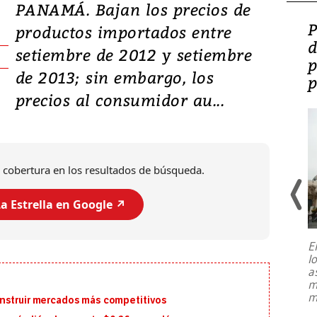
PANAMÁ. Bajan los precios de
Video: Lula lanza su
P
productos importados entre
candidatura con
d
setiembre de 2012 y setiembre
promesas de inversión
p
de 2013; sin embargo, los
en defensa, educación y
p
precios al consumidor au...
tierras raras
 cobertura en los resultados de búsqueda.
a Estrella en Google ↗️
E
l
Entre recuerdos y escuetas
a
referencias hacia sus adversarios, el
m
presidente de Brasil, Luiz Inácio Lula
m
onstruir mercados más competitivos
da Silva, oficializó este domingo su
candidatura
...