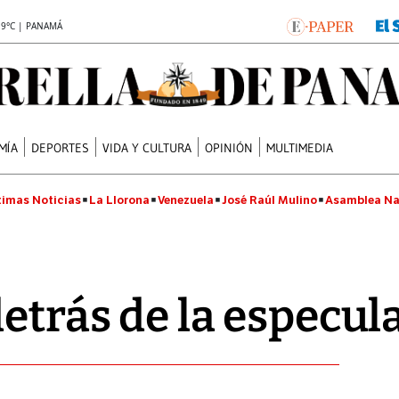
.9°C | PANAMÁ
MÍA
DEPORTES
VIDA Y CULTURA
OPINIÓN
MULTIMEDIA
timas Noticias
La Llorona
Venezuela
José Raúl Mulino
Asamblea Na
detrás de la especul