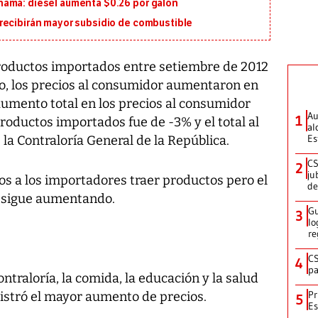
namá: diésel aumenta $0.26 por galón
recibirán mayor subsidio de combustible
roductos importados entre setiembre de 2012
o, los precios al consumidor aumentaron en
aumento total en los precios al consumidor
Au
1
productos importados fue de -3% y el total al
al
Es
 la Contraloría General de la República.
CS
2
ju
os a los importadores traer productos pero el
de
e sigue aumentando.
Gu
3
lo
re
CS
4
pa
ntraloría, la comida, la educación y la salud
Pr
gistró el mayor aumento de precios.
5
Es