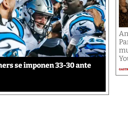
An
Pa
mu
Yo
thers se imponen 33-30 ante
GAST