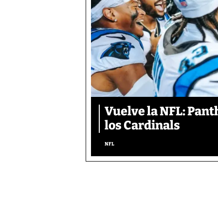
Vuelve la NFL: Pan
los Cardinals
NFL