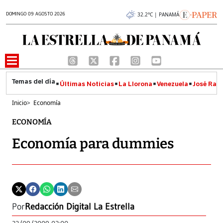
DOMINGO 09 AGOSTO 2026
32.2°C | PANAMÁ
Últimas Noticias
La Llorona
Venezuela
José Raúl
Inicio
>
Economía
ECONOMÍA
Economía para dummies
Por
Redacción Digital La Estrella