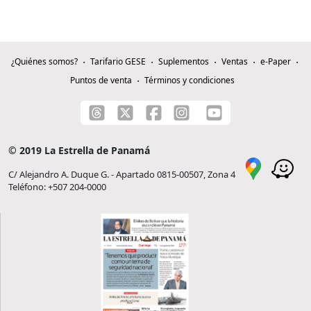
¿Quiénes somos?
Tarifario GESE
Suplementos
Ventas
e-Paper
Puntos de venta
Términos y condiciones
© 2019 La Estrella de Panamá
C/ Alejandro A. Duque G. - Apartado 0815-00507, Zona 4
Teléfono: +507 204-0000