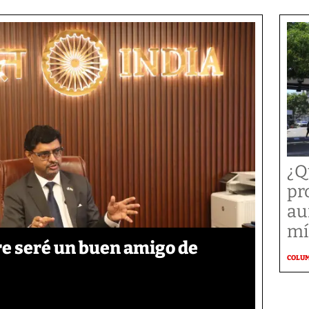
¿Q
pr
au
mí
re seré un buen amigo de
COLU