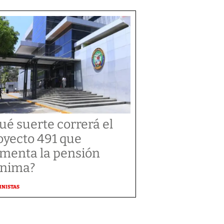
ué suerte correrá el
oyecto 491 que
menta la pensión
nima?
MNISTAS