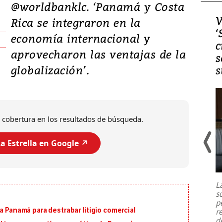
@worldbanklc. ‘Panamá y Costa
Video, Japón: Terremoto
V
Rica se integraron en la
deja heridos y graves
‘
economía internacional y
daños en Kumamoto
c
aprovecharon las ventajas de la
s
globalización’.
s
 cobertura en los resultados de búsqueda.
a Estrella en Google ↗️
Un fuerte terremoto de magnitud
7,1 se registró este martes 28 de
julio en la prefectura de Kumamoto,
L
al sur de Japón, provocando una
s
emergencia de gran
...
p
a Panamá para destrabar litigio comercial
r
d