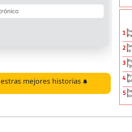
Su
1
P
Se
2
la
Po
3
‘g
Pr
4
estras mejores historias
po
Se
5
co