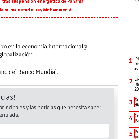
al tras suspensión energética de Panamá
 de su majestad el rey Mohammed VI
ron en la economía internacional y
lobalización’.
IM
1
pr
zo
upo del Banco Mundial.
EN
2
Re
2
Su
3
di
Co
4
Pa
Pr
5
pr