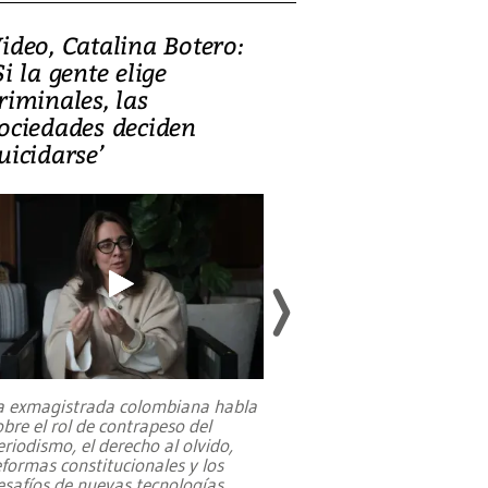
ideo, Catalina Botero:
Video: Lula la
Si la gente elige
candidatura 
riminales, las
promesas de i
ociedades deciden
en defensa, ed
uicidarse’
tierras raras
a exmagistrada colombiana habla
Entre recuerdos y es
obre el rol de contrapeso del
referencias hacia sus
eriodismo, el derecho al olvido,
presidente de Brasil,
eformas constitucionales y los
da Silva, oficializó 
esafíos de nuevas tecnologías
...
candidatura
...