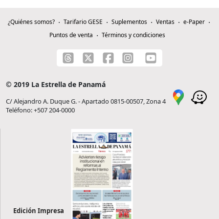
¿Quiénes somos?
Tarifario GESE
Suplementos
Ventas
e-Paper
Puntos de venta
Términos y condiciones
© 2019 La Estrella de Panamá
C/ Alejandro A. Duque G. - Apartado 0815-00507, Zona 4
Teléfono: +507 204-0000
Edición Impresa