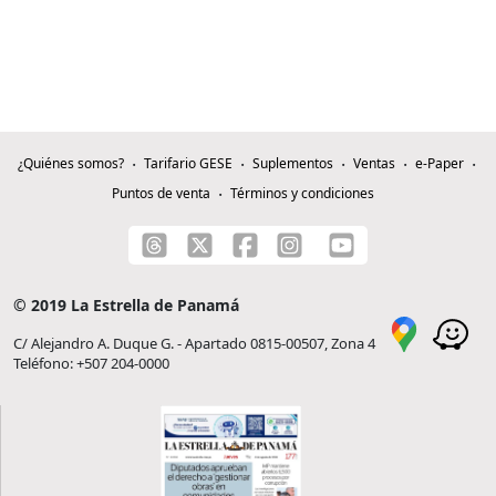
¿Quiénes somos?
Tarifario GESE
Suplementos
Ventas
e-Paper
Puntos de venta
Términos y condiciones
© 2019 La Estrella de Panamá
C/ Alejandro A. Duque G. - Apartado 0815-00507, Zona 4
Teléfono: +507 204-0000