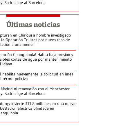
ty: Rodri elige al Barcelona
Últimas noticias
pturan en Chiriquí a hombre investigado
 la Operación Trillizas por nuevo caso de
olación a una menor
tención Changuinola! Habrá baja presión y
sibles cortes de agua por mantenimiento
l Idaan
J habilita nuevamente la solicitud en línea
l récord policivo
 Madrid ni renovación con el Manchester
ty: Rodri elige al Barcelona
turgy invierte $11.8 millones en una nueva
bestación eléctrica blindada en
hanguinola