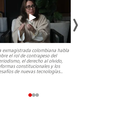
a exmagistrada colombiana habla
Entre recuerdos y es
obre el rol de contrapeso del
referencias hacia sus
eriodismo, el derecho al olvido,
presidente de Brasil,
eformas constitucionales y los
da Silva, oficializó 
esafíos de nuevas tecnologías
...
candidatura
...