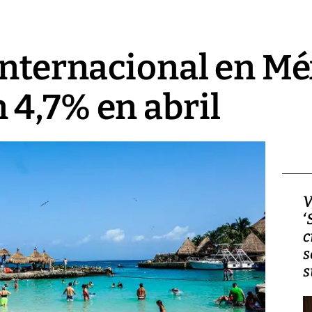
internacional en Mé
4,7% en abril
Video, Japón: Terremoto
V
deja heridos y graves
‘
daños en Kumamoto
c
s
s