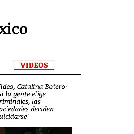
xico
VIDEOS
ideo, Catalina Botero:
Video: Lula la
Si la gente elige
candidatura 
riminales, las
promesas de i
ociedades deciden
en defensa, ed
uicidarse’
tierras raras