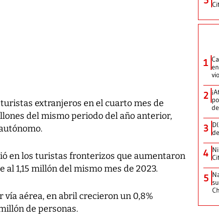
Ci
Ca
1
en
vi
¡A
2
po
 turistas extranjeros en el cuarto mes de
de
llones del mismo periodo del año anterior,
DI
3
 autónomo.
de
Ni
4
ió en los turistas fronterizos que aumentaron
Ci
te al 1,15 millón del mismo mes de 2023.
Na
5
su
C
 vía aérea, en abril crecieron un 0,8%
 millón de personas.