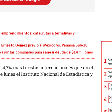
 emprendimientos: café, rutas alternativas y
 de Ernesto Gómez previo al México vs. Panamá Sub-20
% a juntas comunales para sanear deuda de $14 millones
Ca
1
en
n 4,7% más turistas internacionales que en el
Ve
2
lunes el Instituto Nacional de Estadística y
op
As
3
hi
DI
4
de
Ni
5