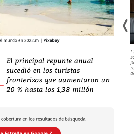
Un fuerte terremoto de magnitud
n el mundo en 2022.m
Pixabay
7,1 se registró este martes 28 de
julio en la prefectura de Kumamoto,
L
al sur de Japón, provocando una
s
emergencia de gran
...
El principal repunte anual
p
r
sucedió en los turistas
d
fronterizos que aumentaron un
20 % hasta los 1,38 millón
 cobertura en los resultados de búsqueda.
a Estrella en Google ↗️