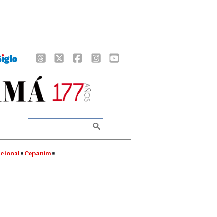
cional
Cepanim