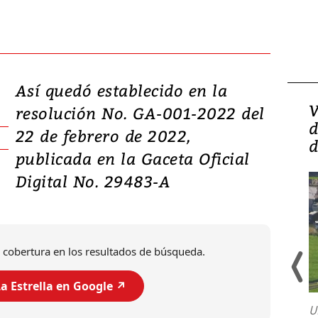
Así quedó establecido en la
Isidro Carbonell,
V
resolución No. GA-001-2022 del
director de la Lotería:
d
22 de febrero de 2022,
‘Vamos a ser más
d
publicada en la Gaceta Oficial
transparentes, tengan fe
Digital No. 29483-A
 cobertura en los resultados de búsqueda.
a Estrella en Google ↗️
U