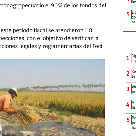
lo
ctor agropecuario el 90% de los fondos del
Do
5
co
re
ste periodo fiscal se atendieron 118
ecciones, con el objetivo de verificar la
iciones legales y reglamentarias del Feci.
Di
1
ag
Re
2
se
Vi
3
po
A 
4
la
Pa
5
pe
ha