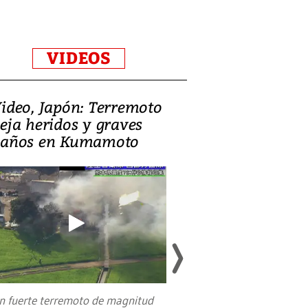
VIDEOS
ideo, Japón: Terremoto
Israel regala 
eja heridos y graves
nueva embaja
años en Kumamoto
Jerusalén sob
familias pales
n fuerte terremoto de magnitud