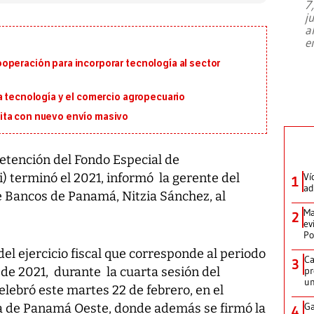
7
El director de la Lotería Nacional de
j
Beneficencia habla de la lotería
a
clandestina, auditorías internas y su
e
plan para modernizar la institución
operación para incorporar tecnología al sector
a tecnología y el comercio agropecuario
ita con nuevo envío masivo
etención del Fondo Especial de
) terminó el 2021, informó la gerente del
Ví
1
ad
 Bancos de Panamá, Nitzia Sánchez, al
Ma
2
ev
Po
del ejercicio fiscal que corresponde al periodo
Ca
3
e de 2021, durante la cuarta sesión del
pr
un
lebró este martes 22 de febrero, en el
Ga
cia de Panamá Oeste, donde además se firmó la
4