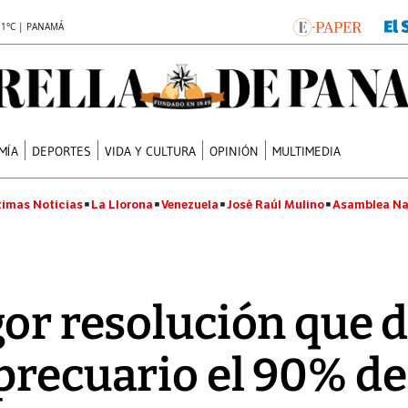
.1°C | PANAMÁ
MÍA
DEPORTES
VIDA Y CULTURA
OPINIÓN
MULTIMEDIA
timas Noticias
La Llorona
Venezuela
José Raúl Mulino
Asamblea Na
or resolución que 
precuario el 90% de