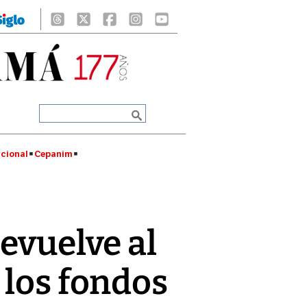
cional
Cepanim
devuelve al
 los fondos