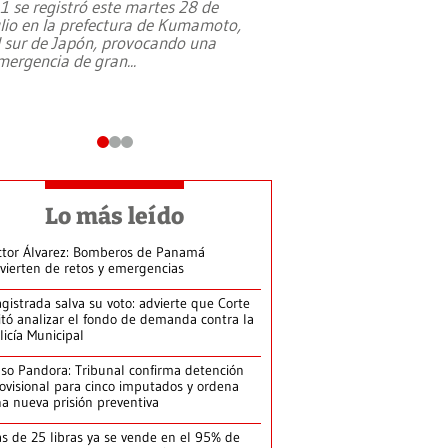
,1 se registró este martes 28 de
Estados Unidos ha a
ulio en la prefectura de Kumamoto,
un dólar y durante 9
l sur de Japón, provocando una
el terreno para su 
mergencia de gran
...
en Jerusalén Oeste, 
perteneció hasta
...
Lo más leído
ctor Álvarez: Bomberos de Panamá
vierten de retos y emergencias
gistrada salva su voto: advierte que Corte
itó analizar el fondo de demanda contra la
licía Municipal
so Pandora: Tribunal confirma detención
ovisional para cinco imputados y ordena
a nueva prisión preventiva
s de 25 libras ya se vende en el 95% de