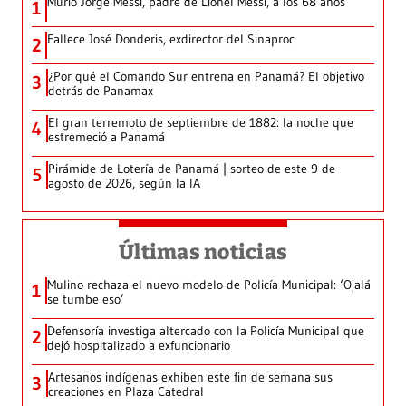
Murió Jorge Messi, padre de Lionel Messi, a los 68 años
1
Fallece José Donderis, exdirector del Sinaproc
2
¿Por qué el Comando Sur entrena en Panamá? El objetivo
3
detrás de Panamax
El gran terremoto de septiembre de 1882: la noche que
4
estremeció a Panamá
Pirámide de Lotería de Panamá | sorteo de este 9 de
5
agosto de 2026, según la IA
Últimas noticias
Mulino rechaza el nuevo modelo de Policía Municipal: ‘Ojalá
1
se tumbe eso’
Defensoría investiga altercado con la Policía Municipal que
2
dejó hospitalizado a exfuncionario
Artesanos indígenas exhiben este fin de semana sus
3
creaciones en Plaza Catedral