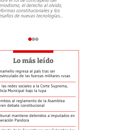
eriodismo, el derecho al olvido,
presidente de Brasil,
eformas constitucionales y los
da Silva, oficializó 
esafíos de nuevas tecnologías
...
candidatura
...
Lo más leído
nameño regresa al país tras ser
svinculado de las fuerzas militares rusas
 las redes sociales a la Corte Suprema,
licía Municipal bajo la lupa
mbios al reglamento de la Asamblea
ren debate constitucional
ibunal mantiene detenidos a imputados en
eración Pandora