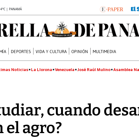
.4°C | PANAMÁ
MÍA
DEPORTES
VIDA Y CULTURA
OPINIÓN
MULTIMEDIA
timas Noticias
La Llorona
Venezuela
José Raúl Mulino
Asamblea Na
tudiar, cuando desa
 el agro?