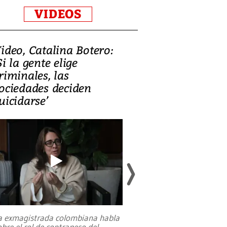
VIDEOS
ideo, Catalina Botero:
Video: Lula la
Si la gente elige
candidatura 
riminales, las
promesas de i
ociedades deciden
en defensa, ed
uicidarse’
tierras raras
a exmagistrada colombiana habla
Entre recuerdos y es
obre el rol de contrapeso del
referencias hacia sus