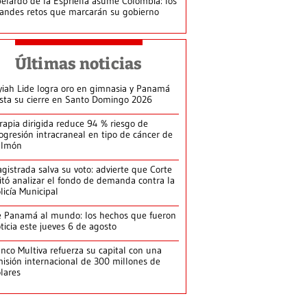
elardo de la Espriella asume Colombia: los
andes retos que marcarán su gobierno
Últimas noticias
yiah Lide logra oro en gimnasia y Panamá
ista su cierre en Santo Domingo 2026
rapia dirigida reduce 94 % riesgo de
ogresión intracraneal en tipo de cáncer de
ulmón
gistrada salva su voto: advierte que Corte
itó analizar el fondo de demanda contra la
licía Municipal
 Panamá al mundo: los hechos que fueron
ticia este jueves 6 de agosto
nco Multiva refuerza su capital con una
isión internacional de 300 millones de
lares