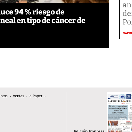
an
duce 94 % riesgo de
de
neal en tipo de cáncer de
Po
NACI
ntos
Ventas
e-Paper
Edición Impresa