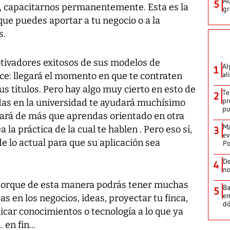
Ab
5
n, capacitarnos permanentemente. Esta es la
gr
ue puedes aportar a tu negocio o a la
s.
ivadores exitosos de sus modelos de
Al
1
al
ice: llegará el momento en que te contraten
us títulos. Pero hay algo muy cierto en esto de
Te
2
pr
ndas en la universidad te ayudará muchísimo
p
tará de más que aprendas orientado en otra
Ma
la práctica de la cual te hablen . Pero eso sí,
3
ev
e lo actual para que su aplicación sea
Po
De
4
no
r porque de esta manera podrás tener muchas
Ba
5
em
 en los negocios, ideas, proyectar tu finca,
dó
licar conocimientos o tecnología a lo que ya
en fin...