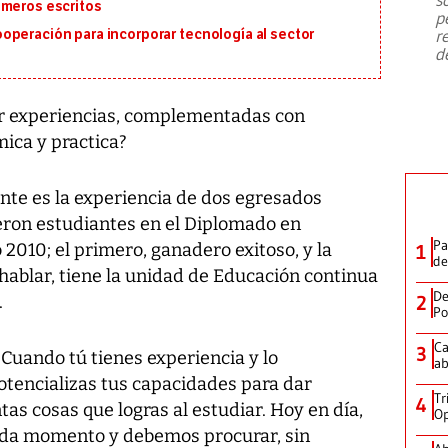
emergencia de gran
...
imeros escritos
p
r
operación para incorporar tecnología al sector
d
ir experiencias, complementadas con
ica y practica?
nte es la experiencia de dos egresados
ueron estudiantes en el Diplomado en
Pa
2010; el primero, ganadero exitoso, y la
1
de
 hablar, tiene la unidad de Educación continua
De
.
2
Po
Ca
3
 Cuando tú tienes experiencia y lo
ab
tencializas tus capacidades para dar
Tr
4
tas cosas que logras al estudiar. Hoy en día,
Op
cada momento y debemos procurar, sin