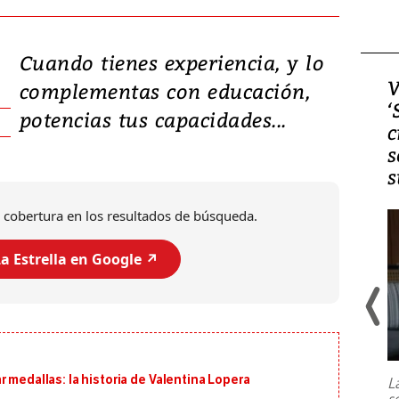
Cuando tienes experiencia, y lo
Video, Japón: Terremoto
V
complementas con educación,
deja heridos y graves
‘
potencias tus capacidades...
daños en Kumamoto
c
s
s
 cobertura en los resultados de búsqueda.
a Estrella en Google ↗️
Un fuerte terremoto de magnitud
7,1 se registró este martes 28 de
julio en la prefectura de Kumamoto,
 medallas: la historia de Valentina Lopera
L
al sur de Japón, provocando una
s