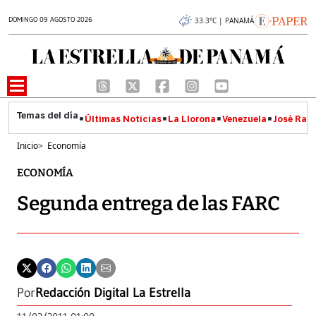
DOMINGO 09 AGOSTO 2026
33.3°C | PANAMÁ
Últimas Noticias
La Llorona
Venezuela
José Raúl
Inicio
>
Economía
ECONOMÍA
Segunda entrega de las FARC
Por
Redacción Digital La Estrella