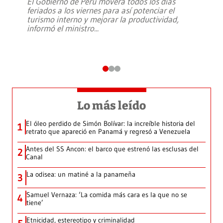
El Gobierno de Perú moverá todos los días
feriados a los viernes para así potenciar el
turismo interno y mejorar la productividad,
informó el ministro
...
Lo más leído
El óleo perdido de Simón Bolívar: la increíble historia del
1
retrato que apareció en Panamá y regresó a Venezuela
Antes del SS Ancon: el barco que estrenó las esclusas del
2
Canal
La odisea: un matiné a la panameña
3
Samuel Vernaza: ‘La comida más cara es la que no se
4
tiene’
Etnicidad, estereotipo y criminalidad