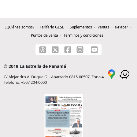
¿Quiénes somos?
Tarifario GESE
Suplementos
Ventas
e-Paper
Puntos de venta
Términos y condiciones
© 2019 La Estrella de Panamá
C/ Alejandro A. Duque G. - Apartado 0815-00507, Zona 4
Teléfono: +507 204-0000