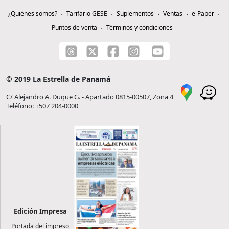
¿Quiénes somos?
Tarifario GESE
Suplementos
Ventas
e-Paper
Puntos de venta
Términos y condiciones
© 2019 La Estrella de Panamá
C/ Alejandro A. Duque G. - Apartado 0815-00507, Zona 4
Teléfono: +507 204-0000
Edición Impresa
Portada del impreso