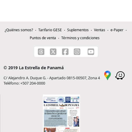
¿Quiénes somos?
Tarifario GESE
Suplementos
Ventas
e-Paper
Puntos de venta
Términos y condiciones
© 2019 La Estrella de Panamá
C/ Alejandro A. Duque G. - Apartado 0815-00507, Zona 4
Teléfono: +507 204-0000