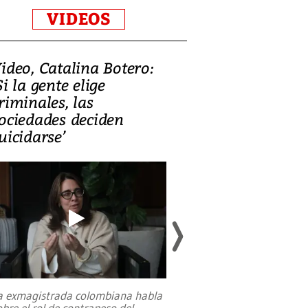
VIDEOS
ideo, Catalina Botero:
Video: Lula la
Si la gente elige
candidatura 
riminales, las
promesas de i
ociedades deciden
en defensa, ed
uicidarse’
tierras raras
a exmagistrada colombiana habla
Entre recuerdos y es
obre el rol de contrapeso del
referencias hacia sus