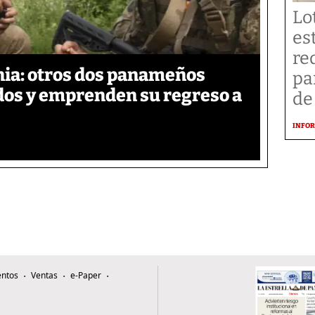
Lo
es
re
ia: otros dos panameños
pa
ados y emprenden su regreso a
de
INFOR
ntos
Ventas
e-Paper