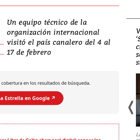
Un equipo técnico de la
Video, Japón: Terremoto
V
organización internacional
deja heridos y graves
‘
visitó el país canalero del 4 al
daños en Kumamoto
c
17 de febrero
s
s
 cobertura en los resultados de búsqueda.
a Estrella en Google ↗️
Un fuerte terremoto de magnitud
7,1 se registró este martes 28 de
julio en la prefectura de Kumamoto,
L
al sur de Japón, provocando una
s