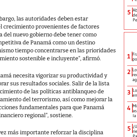
Ab
5
de
bargo, las autoridades deben estar
Pe
el crecimiento provenientes de factores
gia del nuevo gobierno debe tener como
ompetitiva de Panamá como un destino
 mismo tiempo concentrarse en las prioridades
Fr
1
imiento sostenible e incluyente", afirmó.
po
Lo
2
re
namá necesita vigorizar su productividad y
ag
ar sus resultados sociales. Salir de la lista
Lo
ecimiento de las políticas antiblanqueo de
3
en
iamiento del terrorismo, así como mejorar la
Mi
 acciones fundamentales para que Panamá
4
as
nanciero regional", sostiene.
la
¿U
5
ri
ez más importante reforzar la disciplina
P