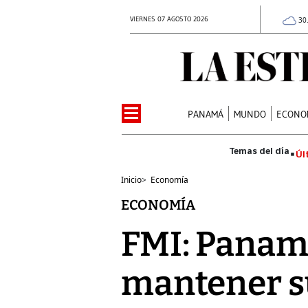
VIERNES 07 AGOSTO 2026
30
PANAMÁ
MUNDO
ECONO
Úl
Inicio
>
Economía
ECONOMÍA
FMI: Panamá 
mantener su