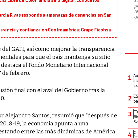
na Libre de Colón ahora será digital: conoce los
emergencia de gran
...
p
r
 García Rivas responde a amenazas de denuncias en San
d
parencia y confianza en Centroamérica: Grupo Ficohsa
is del GAFI, así como mejorar la transparencia
mentales para que el país mantenga su sitio
, destaca el Fondo Monetario Internacional
7 de febrero.
Au
1
al
Es
sión final con el aval del Gobierno tras la
CS
2
20.
pa
‘T
3
or Alejandro Santos, resumió que "después de
Ri
Sa
2018-19, la economía apunta a una
 estando entre las más dinámicas de América
On
4
°C