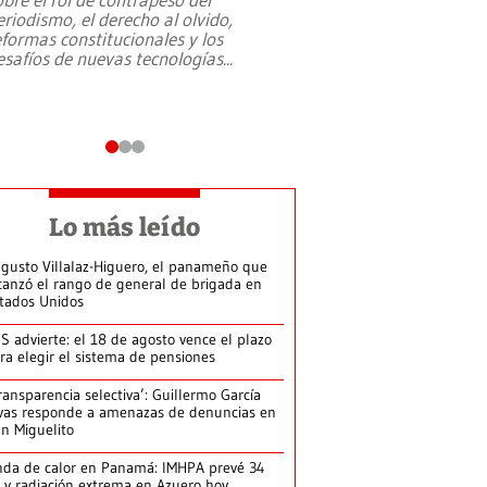
eriodismo, el derecho al olvido,
presidente de Brasil,
eformas constitucionales y los
da Silva, oficializó 
esafíos de nuevas tecnologías
...
candidatura
...
Lo más leído
gusto Villalaz-Higuero, el panameño que
canzó el rango de general de brigada en
tados Unidos
S advierte: el 18 de agosto vence el plazo
ra elegir el sistema de pensiones
ransparencia selectiva’: Guillermo García
vas responde a amenazas de denuncias en
n Miguelito
da de calor en Panamá: IMHPA prevé 34
 y radiación extrema en Azuero hoy