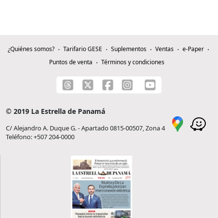
¿Quiénes somos?
Tarifario GESE
Suplementos
Ventas
e-Paper
Puntos de venta
Términos y condiciones
© 2019 La Estrella de Panamá
C/ Alejandro A. Duque G. - Apartado 0815-00507, Zona 4
Teléfono: +507 204-0000