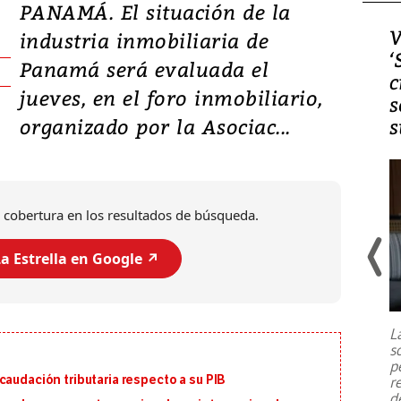
PANAMÁ. El situación de la
Video, Japón: Terremoto
V
industria inmobiliaria de
deja heridos y graves
‘
Panamá será evaluada el
daños en Kumamoto
c
jueves, en el foro inmobiliario,
s
organizado por la Asociac...
s
 cobertura en los resultados de búsqueda.
a Estrella en Google ↗️
Un fuerte terremoto de magnitud
7,1 se registró este martes 28 de
julio en la prefectura de Kumamoto,
L
al sur de Japón, provocando una
s
emergencia de gran
...
p
caudación tributaria respecto a su PIB
r
d