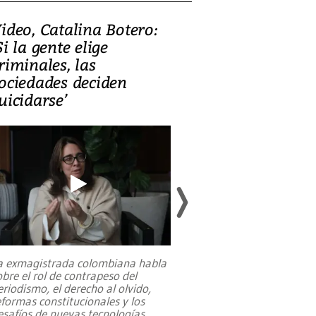
ideo, Catalina Botero:
Video: Lula la
Si la gente elige
candidatura 
riminales, las
promesas de i
ociedades deciden
en defensa, ed
uicidarse’
tierras raras
a exmagistrada colombiana habla
Entre recuerdos y es
obre el rol de contrapeso del
referencias hacia sus
eriodismo, el derecho al olvido,
presidente de Brasil,
eformas constitucionales y los
da Silva, oficializó 
esafíos de nuevas tecnologías
...
candidatura
...