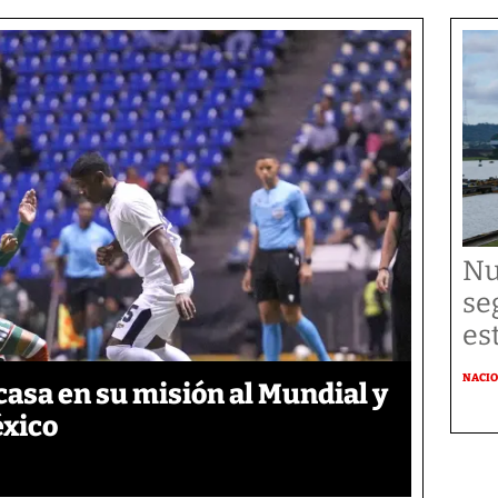
Nu
se
es
NACI
asa en su misión al Mundial y
éxico