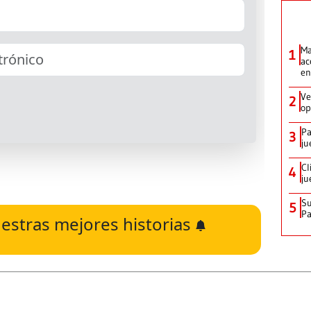
Ma
1
ac
en
Ve
2
op
Pa
3
ju
Cl
4
ju
Su
5
P
estras mejores historias