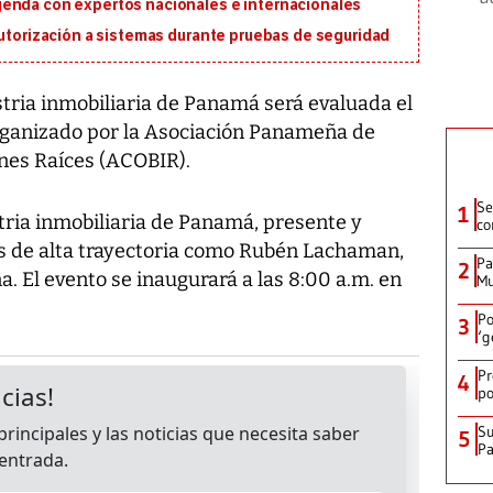
genda con expertos nacionales e internacionales
autorización a sistemas durante pruebas de seguridad
stria inmobiliaria de Panamá será evaluada el
 organizado por la Asociación Panameña de
nes Raíces (ACOBIR).
Se
1
tria inmobiliaria de Panamá, presente y
co
as de alta trayectoria como Rubén Lachaman,
Pa
2
 El evento se inaugurará a las 8:00 a.m. en
Mu
Po
3
‘g
Pr
4
po
Su
5
P