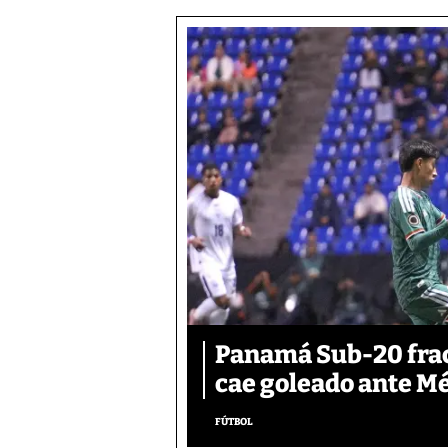
Panamá Sub-20 frac
cae goleado ante M
FÚTBOL