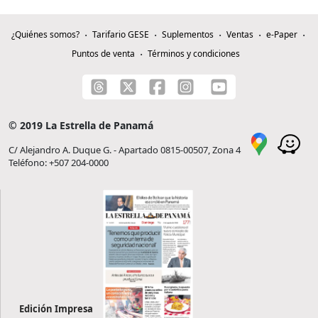
¿Quiénes somos?
Tarifario GESE
Suplementos
Ventas
e-Paper
Puntos de venta
Términos y condiciones
© 2019 La Estrella de Panamá
C/ Alejandro A. Duque G. - Apartado 0815-00507, Zona 4
Teléfono: +507 204-0000
Edición Impresa