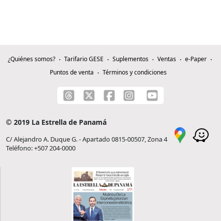
¿Quiénes somos?
Tarifario GESE
Suplementos
Ventas
e-Paper
Puntos de venta
Términos y condiciones
© 2019 La Estrella de Panamá
C/ Alejandro A. Duque G. - Apartado 0815-00507, Zona 4
Teléfono: +507 204-0000