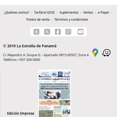
¿Quiénes somos?
Tarifario GESE
Suplementos
Ventas
e-Paper
Puntos de venta
Términos y condiciones
© 2019 La Estrella de Panamá
C/ Alejandro A. Duque G. - Apartado 0815-00507, Zona 4
Teléfono: +507 204-0000
Edición Impresa