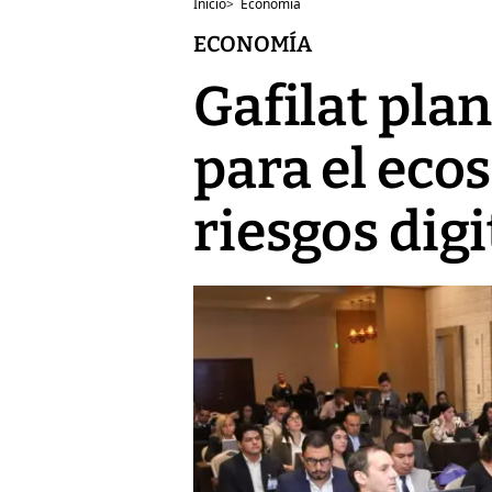
Inicio
>
Economía
ECONOMÍA
Gafilat pla
para el ecos
riesgos digi