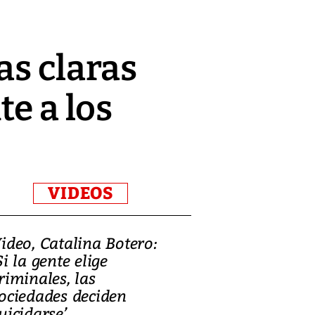
as claras
te a los
VIDEOS
ideo, Catalina Botero:
Video: Lula la
Si la gente elige
candidatura 
riminales, las
promesas de i
ociedades deciden
en defensa, ed
uicidarse’
tierras raras