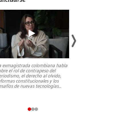
a exmagistrada colombiana habla
Entre recuerdos y es
obre el rol de contrapeso del
referencias hacia sus
eriodismo, el derecho al olvido,
presidente de Brasil,
eformas constitucionales y los
da Silva, oficializó 
esafíos de nuevas tecnologías
...
candidatura
...