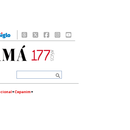
cional
Cepanim