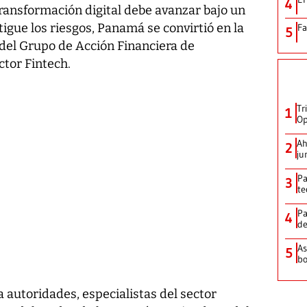
4
transformación digital debe avanzar bajo un
gue los riesgos, Panamá se convirtió en la
Fa
5
 del Grupo de Acción Financiera de
ctor Fintech.
Tr
1
Op
Ah
2
ju
Pa
3
te
Pa
4
de
As
5
bo
a autoridades, especialistas del sector