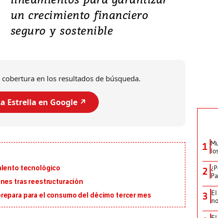
un crecimiento financiero
seguro y sostenible
 cobertura en los resultados de búsqueda.
a Estrella en Google ↗️
Mu
1
lo
¿P
alento tecnológico
2
Pa
nes tras reestructuración
El
3
repara para el consumo del décimo tercer mes
no
El