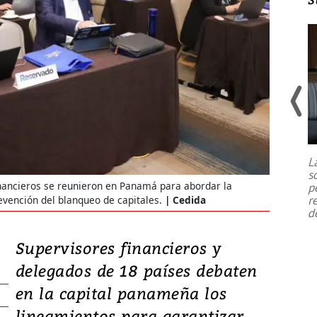
Un fuerte terremoto de magnitud
7,1 se registró este martes 28 de
julio en la prefectura de Kumamoto,
L
al sur de Japón, provocando una
s
emergencia de gran
...
inancieros se reunieron en Panamá para abordar la
p
r
evención del blanqueo de capitales.
Cedida
d
Supervisores financieros y
delegados de 18 países debaten
en la capital panameña los
lineamientos para garantizar