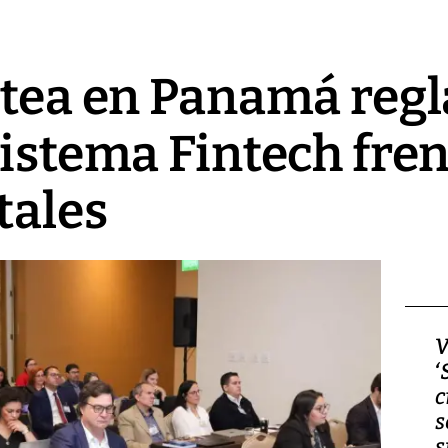
ntea en Panamá regl
istema Fintech fren
tales
Video, Japón: Terremoto
V
deja heridos y graves
‘
daños en Kumamoto
c
s
s