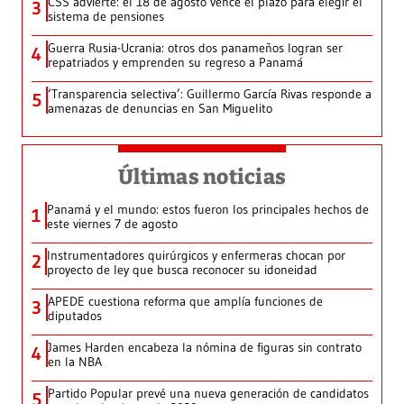
CSS advierte: el 18 de agosto vence el plazo para elegir el
3
sistema de pensiones
Guerra Rusia-Ucrania: otros dos panameños logran ser
4
repatriados y emprenden su regreso a Panamá
‘Transparencia selectiva’: Guillermo García Rivas responde a
5
amenazas de denuncias en San Miguelito
Últimas noticias
Panamá y el mundo: estos fueron los principales hechos de
1
este viernes 7 de agosto
Instrumentadores quirúrgicos y enfermeras chocan por
2
proyecto de ley que busca reconocer su idoneidad
APEDE cuestiona reforma que amplía funciones de
3
diputados
James Harden encabeza la nómina de figuras sin contrato
4
en la NBA
Partido Popular prevé una nueva generación de candidatos
5