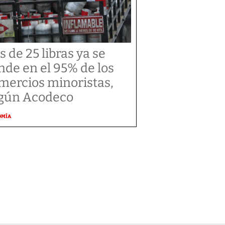
s de 25 libras ya se
nde en el 95% de los
mercios minoristas,
gún Acodeco
OMÍA