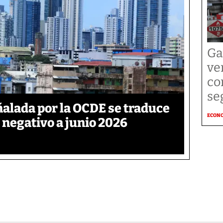
Ga
ve
co
se
ñalada por la OCDE se traduce
ECON
 negativo a junio 2026