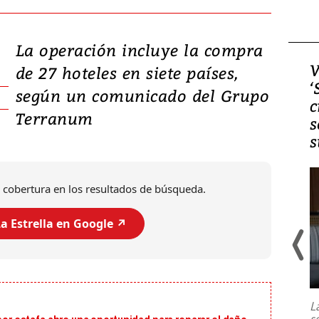
La operación incluye la compra
Video, Japón: Terremoto
V
de 27 hoteles en siete países,
deja heridos y graves
‘
según un comunicado del Grupo
daños en Kumamoto
c
Terranum
s
s
 cobertura en los resultados de búsqueda.
a Estrella en Google ↗️
Un fuerte terremoto de magnitud
7,1 se registró este martes 28 de
julio en la prefectura de Kumamoto,
L
al sur de Japón, provocando una
s