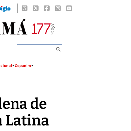
cional
Cepanim
dena de
 Latina