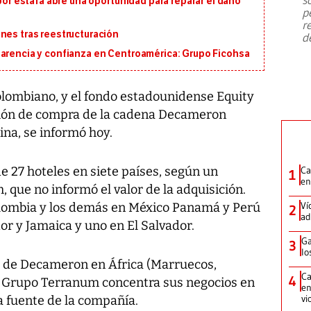
 por estafa abre una oportunidad para reparar el daño
emergencia de gran
...
p
r
nes tras reestructuración
d
parencia y confianza en Centroamérica: Grupo Ficohsa
olombiano, y el fondo estadounidense Equity
ación de compra de la cadena Decameron
ina, se informó hoy.
e 27 hoteles en siete países, según un
Ca
1
en
que no informó el valor de la adquisición.
Ví
olombia y los demás en México Panamá y Perú
2
ad
or y Jamaica y uno en El Salvador.
Ga
3
lo
s de Decameron en África (Marruecos,
Ca
4
l Grupo Terranum concentra sus negocios en
en
vi
a fuente de la compañía.