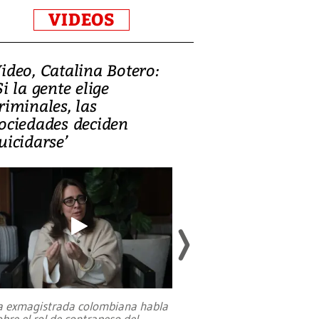
VIDEOS
ideo, Catalina Botero:
Video: Lula la
Si la gente elige
candidatura 
riminales, las
promesas de i
ociedades deciden
en defensa, ed
uicidarse’
tierras raras
a exmagistrada colombiana habla
Entre recuerdos y es
obre el rol de contrapeso del
referencias hacia sus