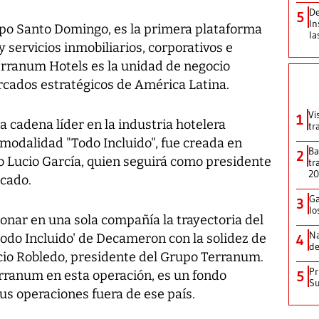
De
5
In
po Santo Domingo, es la primera plataforma
la
y servicios inmobiliarios, corporativos e
erranum Hotels es la unidad de negocio
cados estratégicos de América Latina.
Vi
1
 cadena líder en la industria hotelera
tr
modalidad "Todo Incluido", fue creada en
Ba
2
o Lucio García, quien seguirá como presidente
tr
2
icado.
Ga
3
lo
onar en una sola compañía la trayectoria del
Na
odo Incluido' de Decameron con la solidez de
4
de
acio Robledo, presidente del Grupo Terranum.
Pr
erranum en esta operación, es un fondo
5
Su
s operaciones fuera de ese país.