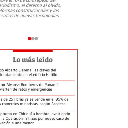
eriodismo, el derecho al olvido,
presidente de Brasil,
eformas constitucionales y los
da Silva, oficializó 
esafíos de nuevas tecnologías
...
candidatura
...
Lo más leído
so Alberto Llerena: las claves del
frentamiento en el edificio Hatillo
ctor Álvarez: Bomberos de Panamá
vierten de retos y emergencias
s de 25 libras ya se vende en el 95% de
s comercios minoristas, según Acodeco
pturan en Chiriquí a hombre investigado
 la Operación Trillizas por nuevo caso de
olación a una menor