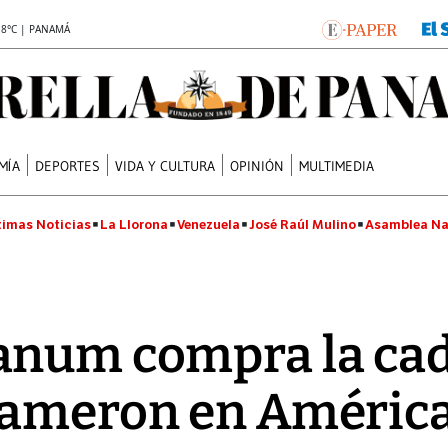
.8°C | PANAMÁ
MÍA
DEPORTES
VIDA Y CULTURA
OPINIÓN
MULTIMEDIA
timas Noticias
La Llorona
Venezuela
José Raúl Mulino
Asamblea Na
anum compra la ca
cameron en América