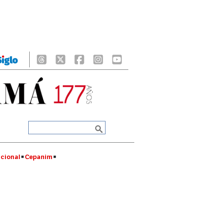
cional
Cepanim