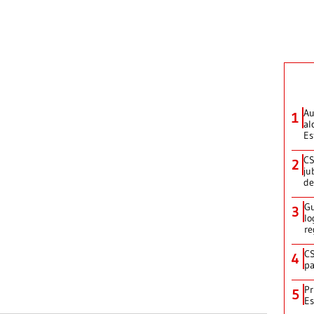
Au
1
al
Es
CS
2
ju
de
Gu
3
lo
re
CS
4
pa
Pr
5
Es