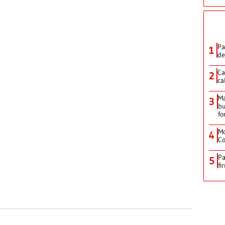
Pa
1
de
Ca
2
ca
M
3
bu
fo
Mo
4
Co
Pa
5
fi