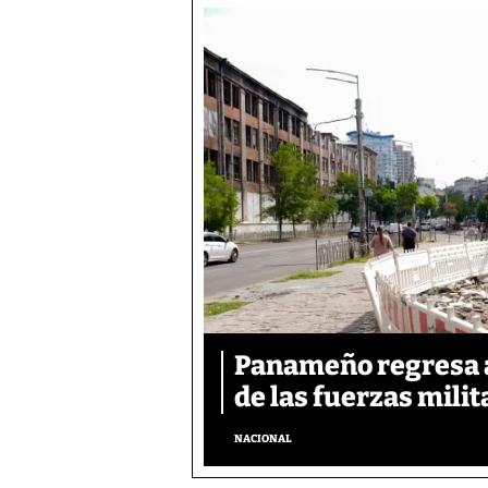
Panameño regresa al
de las fuerzas mili
NACIONAL