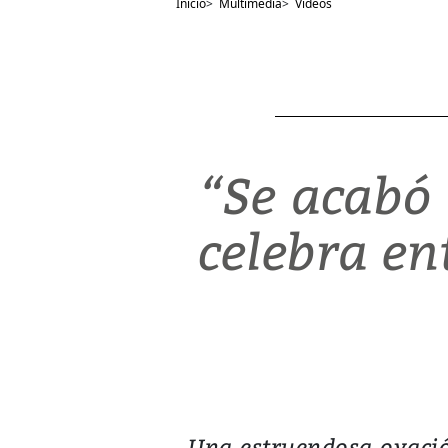
Inicio
>
Multimedia
>
Videos
“Se acabó
celebra en
Una estruendosa ovació