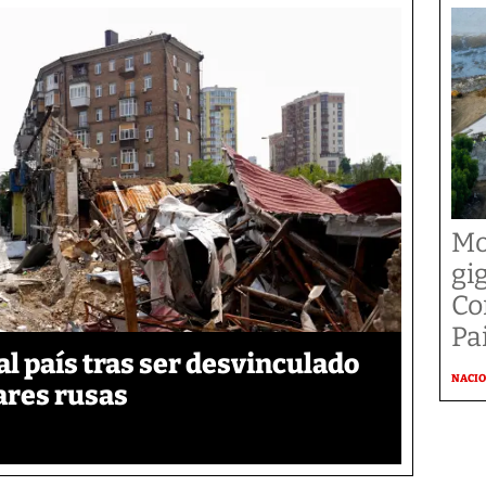
Mo
gi
Co
Pai
 país tras ser desvinculado
NACI
tares rusas