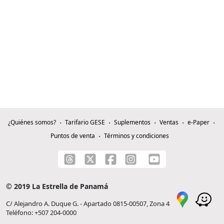
¿Quiénes somos?
Tarifario GESE
Suplementos
Ventas
e-Paper
Puntos de venta
Términos y condiciones
© 2019 La Estrella de Panamá
C/ Alejandro A. Duque G. - Apartado 0815-00507, Zona 4
Teléfono: +507 204-0000