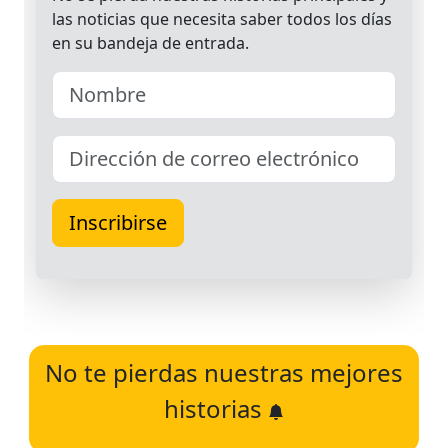
No te pierdas nuestras mejores
historias