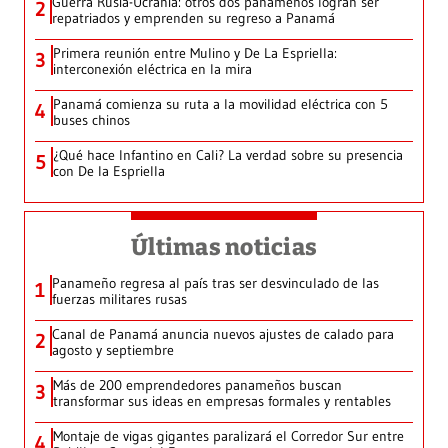
Guerra Rusia-Ucrania: otros dos panameños logran ser
2
repatriados y emprenden su regreso a Panamá
Primera reunión entre Mulino y De La Espriella:
3
interconexión eléctrica en la mira
Panamá comienza su ruta a la movilidad eléctrica con 5
4
buses chinos
¿Qué hace Infantino en Cali? La verdad sobre su presencia
5
con De la Espriella
Últimas noticias
Panameño regresa al país tras ser desvinculado de las
1
fuerzas militares rusas
Canal de Panamá anuncia nuevos ajustes de calado para
2
agosto y septiembre
Más de 200 emprendedores panameños buscan
3
transformar sus ideas en empresas formales y rentables
Montaje de vigas gigantes paralizará el Corredor Sur entre
4