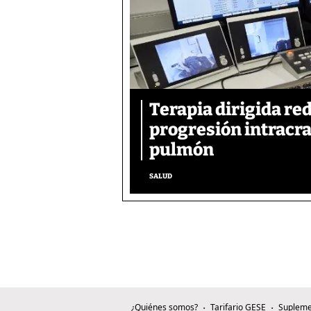
Terapia dirigida re
progresión intracra
pulmón
SALUD
¿Quiénes somos?
Tarifario GESE
Supleme