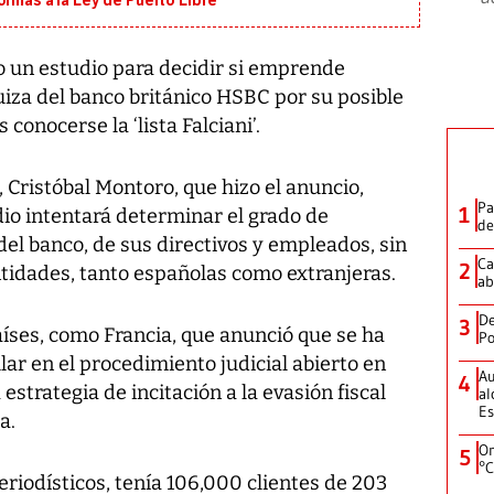
ormas a la Ley de Puerto Libre
o un estudio para decidir si emprende
 suiza del banco británico HSBC por su posible
 conocerse la ‘lista Falciani’.
 Cristóbal Montoro, que hizo el anuncio,
Pa
1
dio intentará determinar el grado de
de
del banco, de sus directivos y empleados, sin
Ca
2
entidades, tanto españolas como extranjeras.
ab
De
3
aíses, como Francia, que anunció que se ha
Po
lar en el procedimiento judicial abierto en
Au
4
estrategia de incitación a la evasión fiscal
al
Es
a.
On
5
°C
riodísticos, tenía 106,000 clientes de 203