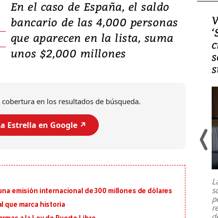
En el caso de España, el saldo
Video, Japón: Terremoto
V
bancario de las 4,000 personas
deja heridos y graves
‘
que aparecen en la lista, suma
daños en Kumamoto
c
unos $2,000 millones
s
s
 cobertura en los resultados de búsqueda.
a Estrella en Google ↗️
Un fuerte terremoto de magnitud
7,1 se registró este martes 28 de
julio en la prefectura de Kumamoto,
L
al sur de Japón, provocando una
s
 una emisión internacional de 300 millones de dólares
emergencia de gran
...
p
l que marca historia
r
d