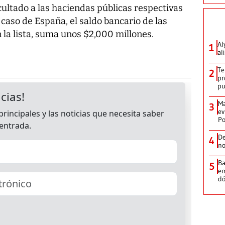
ultado a las haciendas públicas respectivas
caso de España, el saldo bancario de las
la lista, suma unos $2,000 millones.
Al
1
al
Te
2
pr
p
Ma
3
ev
Po
De
4
no
Ba
5
em
dó