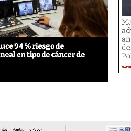
Ma
ad
an
duce 94 % riesgo de
de
neal en tipo de cáncer de
Po
NACI
ntos
Ventas
e-Paper