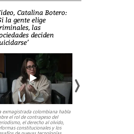
ideo, Catalina Botero:
Video: Lula la
Si la gente elige
candidatura 
riminales, las
promesas de i
ociedades deciden
en defensa, ed
uicidarse’
tierras raras
a exmagistrada colombiana habla
Entre recuerdos y es
obre el rol de contrapeso del
referencias hacia sus
eriodismo, el derecho al olvido,
presidente de Brasil,
eformas constitucionales y los
da Silva, oficializó 
esafíos de nuevas tecnologías
...
candidatura
...