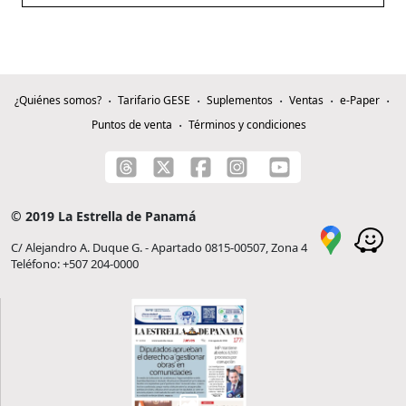
¿Quiénes somos?
Tarifario GESE
Suplementos
Ventas
e-Paper
Puntos de venta
Términos y condiciones
© 2019 La Estrella de Panamá
C/ Alejandro A. Duque G. - Apartado 0815-00507, Zona 4
Teléfono: +507 204-0000