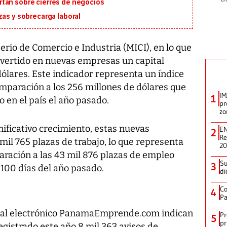
tan sobre cierres de negocios
zas y sobrecarga laboral
rio de Comercio e Industria (MICI), en lo que
invertido en nuevas empresas un capital
ólares. Este indicador representa un índice
omparación a los 256 millones de dólares que
IM
1
o en el país el año pasado.
pr
zo
nificativo crecimiento, estas nuevas
EN
2
Re
il 765 plazas de trabajo, lo que representa
2
ración a las 43 mil 876 plazas de empleo
Su
3
100 días del año pasado.
di
Co
4
Pa
ortal electrónico PanamaEmprende.com indican
Pr
5
pr
registrado este año 8 mil 363 avisos de