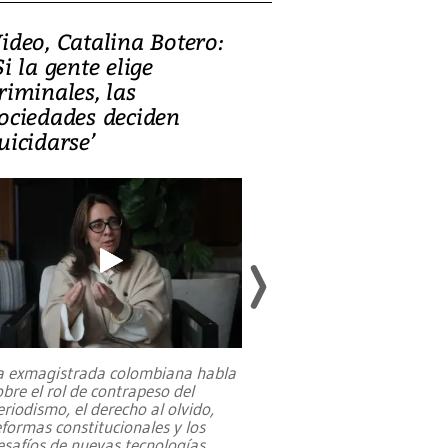
ideo, Catalina Botero:
Video: Lula la
Si la gente elige
candidatura 
riminales, las
promesas de i
ociedades deciden
en defensa, ed
uicidarse’
tierras raras
a exmagistrada colombiana habla
Entre recuerdos y es
obre el rol de contrapeso del
referencias hacia sus
eriodismo, el derecho al olvido,
presidente de Brasil,
eformas constitucionales y los
da Silva, oficializó 
esafíos de nuevas tecnologías
...
candidatura
...