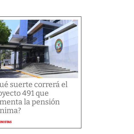
ué suerte correrá el
oyecto 491 que
menta la pensión
nima?
MNISTAS