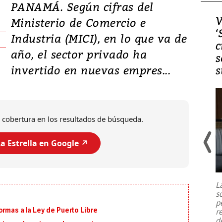
PANAMÁ. Según cifras del
Video, Japón: Terremoto
V
Ministerio de Comercio e
deja heridos y graves
‘
Industria (MICI), en lo que va de
daños en Kumamoto
c
año, el sector privado ha
s
invertido en nuevas empres...
s
 cobertura en los resultados de búsqueda.
a Estrella en Google ↗️
Un fuerte terremoto de magnitud
7,1 se registró este martes 28 de
julio en la prefectura de Kumamoto,
L
al sur de Japón, provocando una
s
emergencia de gran
...
p
ormas a la Ley de Puerto Libre
r
d