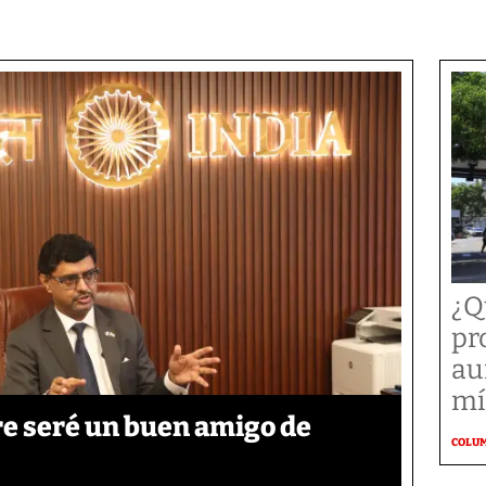
¿Q
pr
au
mí
re seré un buen amigo de
COLU