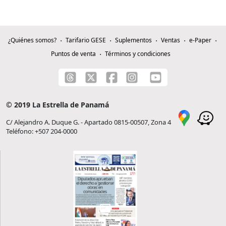
¿Quiénes somos?
Tarifario GESE
Suplementos
Ventas
e-Paper
Puntos de venta
Términos y condiciones
© 2019 La Estrella de Panamá
C/ Alejandro A. Duque G. - Apartado 0815-00507, Zona 4
Teléfono: +507 204-0000