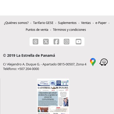
¿Quiénes somos?
Tarifario GESE
Suplementos
Ventas
e-Paper
Puntos de venta
Términos y condiciones
© 2019 La Estrella de Panamá
C/ Alejandro A. Duque G. - Apartado 0815-00507, Zona 4
Teléfono: +507 204-0000