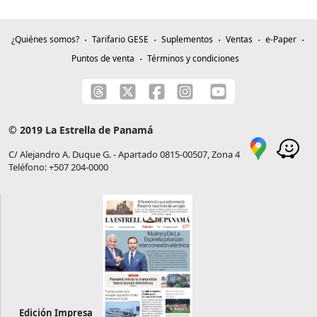
¿Quiénes somos?
Tarifario GESE
Suplementos
Ventas
e-Paper
Puntos de venta
Términos y condiciones
© 2019 La Estrella de Panamá
C/ Alejandro A. Duque G. - Apartado 0815-00507, Zona 4
Teléfono: +507 204-0000
Edición Impresa