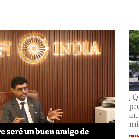
¿Q
pr
au
mí
re seré un buen amigo de
COLU