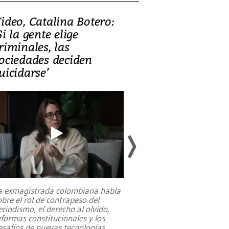
ideo, Catalina Botero:
Video: Lula la
Si la gente elige
candidatura 
riminales, las
promesas de i
ociedades deciden
en defensa, ed
uicidarse’
tierras raras
a exmagistrada colombiana habla
Entre recuerdos y es
obre el rol de contrapeso del
referencias hacia sus
eriodismo, el derecho al olvido,
presidente de Brasil,
eformas constitucionales y los
da Silva, oficializó 
esafíos de nuevas tecnologías
...
candidatura
...