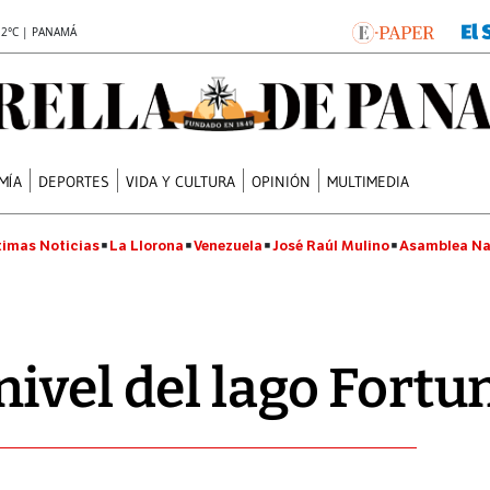
.2°C | PANAMÁ
MÍA
DEPORTES
VIDA Y CULTURA
OPINIÓN
MULTIMEDIA
timas Noticias
La Llorona
Venezuela
José Raúl Mulino
Asamblea Na
ivel del lago Fortu