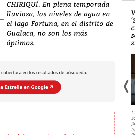
CHIRIQUÍ. En plena temporada
Video, Japón: Terremoto
V
lluviosa, los niveles de agua en
deja heridos y graves
‘
el lago Fortuna, en el distrito de
daños en Kumamoto
c
Gualaca, no son los más
s
óptimos.
s
 cobertura en los resultados de búsqueda.
a Estrella en Google ↗️
Un fuerte terremoto de magnitud
7,1 se registró este martes 28 de
julio en la prefectura de Kumamoto,
L
al sur de Japón, provocando una
s
emergencia de gran
...
p
r
d