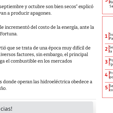
Ri
 septiembre y octubre son bien secos” explicó
Sa
yan a producir apagones.
le incrementó del costo de la energía, ante la
 Fortuna.
Su
1
P
Se
tió que se trata de una época muy difícil de
2
la
iversos factores, sin embargo, el principal
Po
nga el combustible en los mercados
3
‘g
Pr
4
po
os donde operan las hidroeléctrica obedece a
Se
5
iño.
co