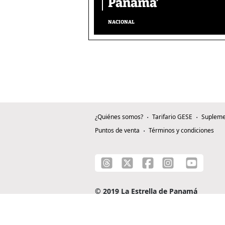
Panamá’
NACIONAL
¿Quiénes somos?
Tarifario GESE
Supleme
Puntos de venta
Términos y condiciones
© 2019 La Estrella de Panamá
C/ Alejandro A. Duque G. - Apartado 0815-0
Teléfono: +507 204-0000