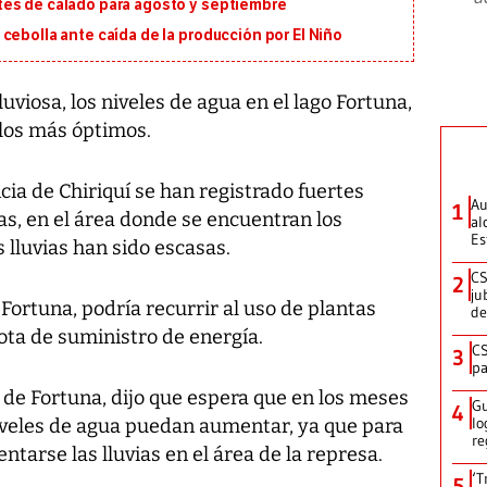
tes de calado para agosto y septiembre
cebolla ante caída de la producción por El Niño
viosa, los niveles de agua en el lago Fortuna,
 los más óptimos.
cia de Chiriquí se han registrado fuertes
Au
1
s, en el área donde se encuentran los
al
Es
 lluvias han sido escasas.
CS
2
ju
ortuna, podría recurrir al uso de plantas
de
ota de suministro de energía.
CS
3
pa
 de Fortuna, dijo que espera que en los meses
Gu
4
lo
iveles de agua puedan aumentar, ya que para
re
tarse las lluvias en el área de la represa.
‘T
5