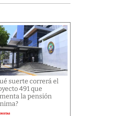
ué suerte correrá el
oyecto 491 que
menta la pensión
nima?
MNISTAS