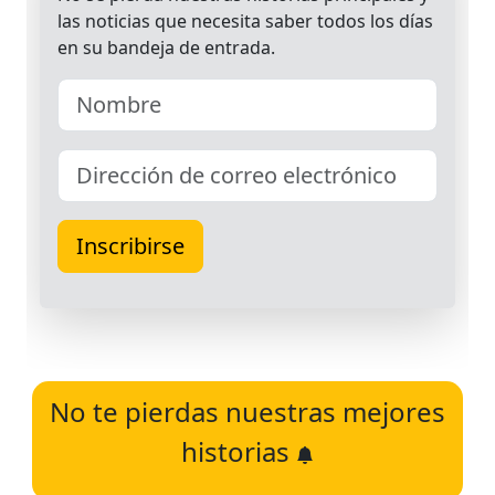
No te pierdas nuestras mejores
historias