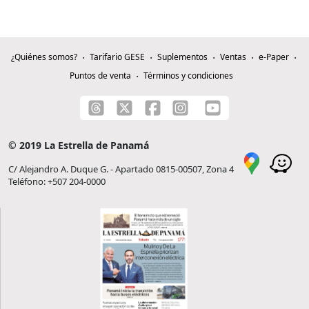
¿Quiénes somos?
Tarifario GESE
Suplementos
Ventas
e-Paper
Puntos de venta
Términos y condiciones
© 2019 La Estrella de Panamá
C/ Alejandro A. Duque G. - Apartado 0815-00507, Zona 4
Teléfono: +507 204-0000