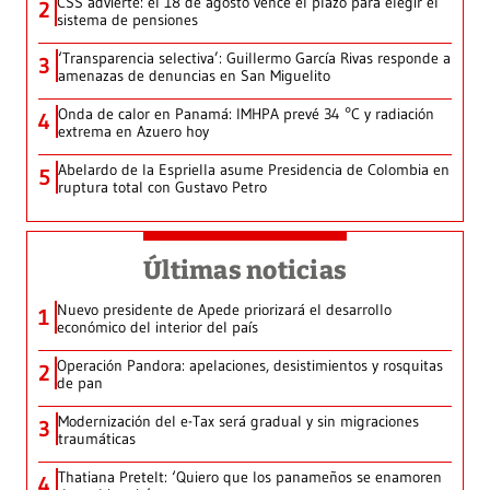
CSS advierte: el 18 de agosto vence el plazo para elegir el
2
sistema de pensiones
‘Transparencia selectiva’: Guillermo García Rivas responde a
3
amenazas de denuncias en San Miguelito
Onda de calor en Panamá: IMHPA prevé 34 °C y radiación
4
extrema en Azuero hoy
Abelardo de la Espriella asume Presidencia de Colombia en
5
ruptura total con Gustavo Petro
Últimas noticias
Nuevo presidente de Apede priorizará el desarrollo
1
económico del interior del país
Operación Pandora: apelaciones, desistimientos y rosquitas
2
de pan
Modernización del e-Tax será gradual y sin migraciones
3
traumáticas
Thatiana Pretelt: ‘Quiero que los panameños se enamoren
4