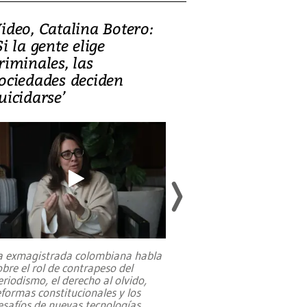
ideo, Catalina Botero:
Video: Lula la
Si la gente elige
candidatura 
riminales, las
promesas de i
ociedades deciden
en defensa, ed
uicidarse’
tierras raras
a exmagistrada colombiana habla
Entre recuerdos y es
obre el rol de contrapeso del
referencias hacia sus
eriodismo, el derecho al olvido,
presidente de Brasil,
eformas constitucionales y los
da Silva, oficializó 
esafíos de nuevas tecnologías
...
candidatura
...