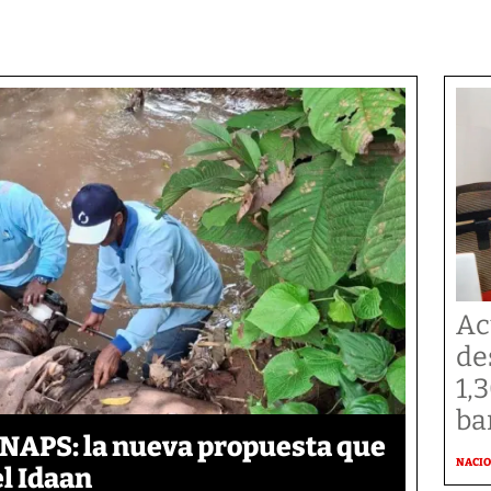
Ac
de
1,
ba
ANAPS: la nueva propuesta que
NACI
l Idaan