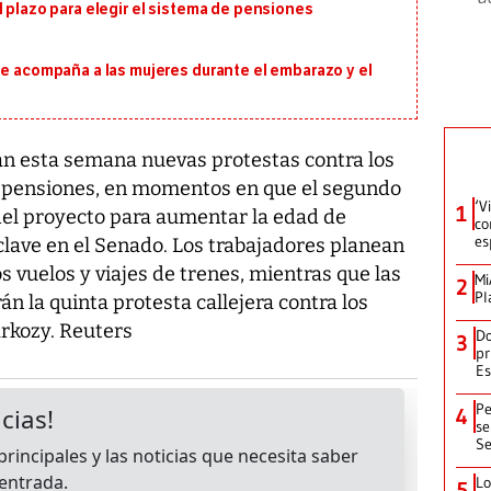
l plazo para elegir el sistema de pensiones
ue acompaña a las mujeres durante el embarazo y el
an esta semana nuevas protestas contra los
e pensiones, en momentos en que el segundo
‘V
1
del proyecto para aumentar la edad de
co
es
clave en el Senado. Los trabajadores planean
s vuelos y viajes de trenes, mientras que las
Mi
2
Pl
án la quinta protesta callejera contra los
arkozy. Reuters
Do
3
pr
Es
Pe
4
se
Se
Lo
5