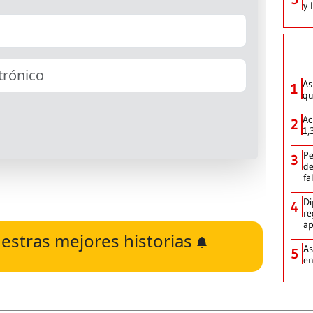
y 
As
1
qu
Ac
2
1,
Pe
3
de
fa
Di
4
re
ap
estras mejores historias
As
5
e