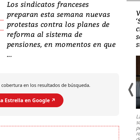
Los sindicatos franceses
Video, Japón: Terremoto
V
preparan esta semana nuevas
deja heridos y graves
‘
protestas contra los planes de
daños en Kumamoto
c
reforma al sistema de
s
pensiones, en momentos en que
s
...
 cobertura en los resultados de búsqueda.
a Estrella en Google ↗️
Un fuerte terremoto de magnitud
7,1 se registró este martes 28 de
julio en la prefectura de Kumamoto,
L
al sur de Japón, provocando una
s
emergencia de gran
...
p
r
d