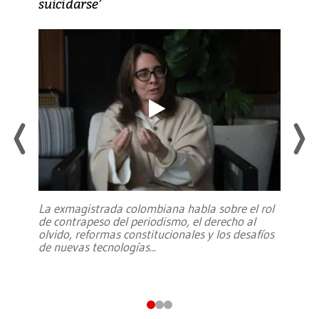
suicidarse’
La exmagistrada colombiana habla sobre el rol
de contrapeso del periodismo, el derecho al
olvido, reformas constitucionales y los desafíos
de nuevas tecnologías
...