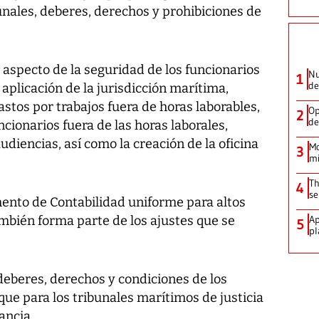
unales, deberes, derechos y prohibiciones de
aspecto de la seguridad de los funcionarios
Nu
1
de
aplicación de la jurisdicción marítima,
astos por trabajos fuera de horas laborables,
Op
2
de
cionarios fuera de las horas laborales,
udiencias, así como la creación de la oficina
Mo
3
mi
Th
4
se
ento de Contabilidad uniforme para altos
mbién forma parte de los ajustes que se
Ap
5
pl
deberes, derechos y condiciones de los
que para los tribunales marítimos de justicia
ancia.