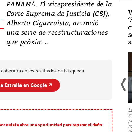
PANAMÁ. El vicepresidente de la
Video, Japón: Terremoto
V
Corte Suprema de Justicia (CSJ),
deja heridos y graves
‘
Alberto Cigarruista, anunció
daños en Kumamoto
c
una serie de reestructuraciones
s
que próxim...
s
 cobertura en los resultados de búsqueda.
a Estrella en Google ↗️
Un fuerte terremoto de magnitud
7,1 se registró este martes 28 de
julio en la prefectura de Kumamoto,
L
al sur de Japón, provocando una
s
emergencia de gran
...
p
 por estafa abre una oportunidad para reparar el daño
r
d