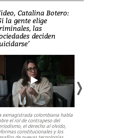
ideo, Catalina Botero:
Video: Lula la
Si la gente elige
candidatura 
riminales, las
promesas de i
ociedades deciden
en defensa, ed
uicidarse’
tierras raras
a exmagistrada colombiana habla
Entre recuerdos y es
obre el rol de contrapeso del
referencias hacia sus
eriodismo, el derecho al olvido,
presidente de Brasil,
eformas constitucionales y los
da Silva, oficializó 
esafíos de nuevas tecnologías
...
candidatura
...