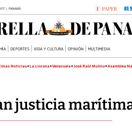
.6°C | PANAMÁ
MÍA
DEPORTES
VIDA Y CULTURA
OPINIÓN
MULTIMEDIA
timas Noticias
La Llorona
Venezuela
José Raúl Mulino
Asamblea Na
n justicia marítim