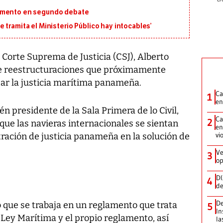
lamento en segundo debate
 tramita el Ministerio Público hay intocables’
Corte Suprema de Justicia (CSJ), Alberto
de reestructuraciones que próximamente
ar la justicia marítima panameña.
Ca
1
en
n presidente de la Sala Primera de lo Civil,
Ca
2
 que las navieras internacionales se sientan
en
vi
stración de justicia panameña en la solución de
Ve
3
op
DI
4
de
De
ó que se trabaja en un reglamento que trata
5
In
 Ley Marítima y el propio reglamento, así
la