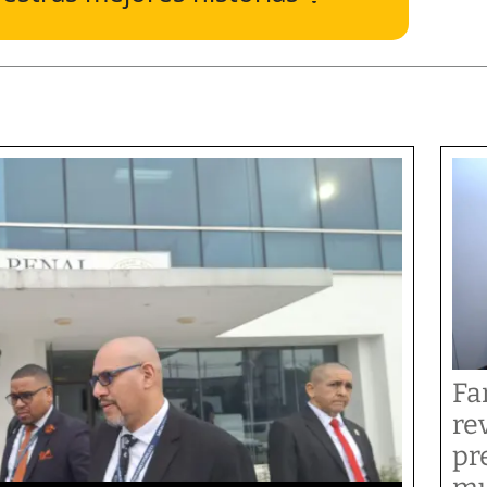
Fa
re
pr