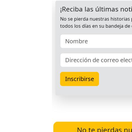
No te pierdas nu