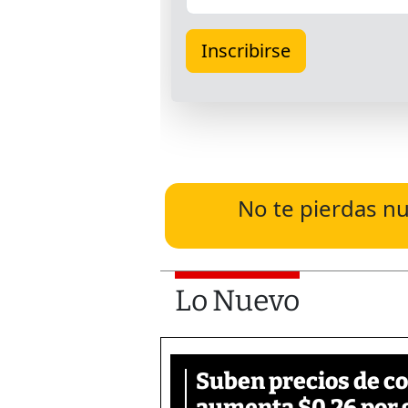
No te pierdas nu
Lo Nuevo
Suben precios de c
aumenta $0.26 por 