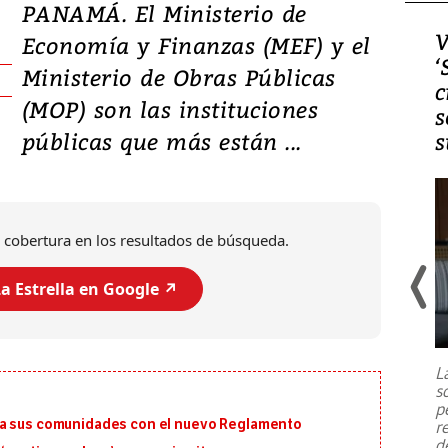
PANAMÁ. El Ministerio de
Video, Japón: Terremoto
V
Economía y Finanzas (MEF) y el
deja heridos y graves
‘
Ministerio de Obras Públicas
daños en Kumamoto
c
(MOP) son las instituciones
s
públicas que más están ...
s
 cobertura en los resultados de búsqueda.
a Estrella en Google ↗️
Un fuerte terremoto de magnitud
7,1 se registró este martes 28 de
julio en la prefectura de Kumamoto,
L
al sur de Japón, provocando una
s
emergencia de gran
...
p
ra sus comunidades con el nuevo Reglamento
r
d