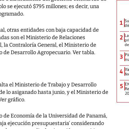
olo se ejecutó $795 millones; es decir, una
rogramado.
Su
1
di
l, otras entidades con baja capacidad de
La
2
adas son el Ministerio de Relaciones
pr
 la Contraloría General, el Ministerio de
de
io de Desarrollo Agropecuario. Ver tabla.
Pi
3
nu
If
4
fe
lta el Ministerio de Trabajo y Desarrollo
EN
5
Re
de lo asiganado hasta junio, y el Ministerio de
2
er gráfico.
co de Economía de la Universidad de Panamá,
baja ejecución presupuestaria’ considerando