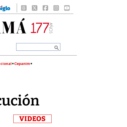
cional
Cepanim
cución
VIDEOS