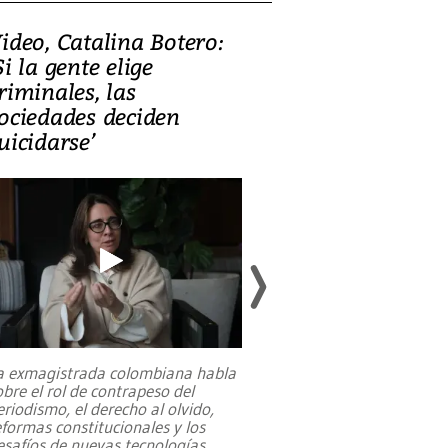
ideo, Catalina Botero:
Video: Lula la
Si la gente elige
candidatura 
riminales, las
promesas de i
ociedades deciden
en defensa, ed
uicidarse’
tierras raras
a exmagistrada colombiana habla
Entre recuerdos y es
obre el rol de contrapeso del
referencias hacia sus
eriodismo, el derecho al olvido,
presidente de Brasil,
eformas constitucionales y los
da Silva, oficializó 
esafíos de nuevas tecnologías
...
candidatura
...