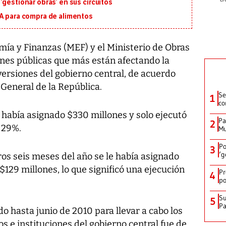
‘gestionar obras’ en sus circuitos
MA para compra de alimentos
ía y Finanzas (MEF) y el Ministerio de Obras
ones públicas que más están afectando la
ersiones del gobierno central, de acuerdo
 General de la República.
Se
1
co
e había asignado $330 millones y solo ejecutó
Pa
2
l 29%.
Mu
Po
3
‘g
ros seis meses del año se le había asignado
 $129 millones, lo que significó una ejecución
Pr
4
po
Su
5
P
do hasta junio de 2010 para llevar a cabo los
s e instituciones del gobierno central fue de