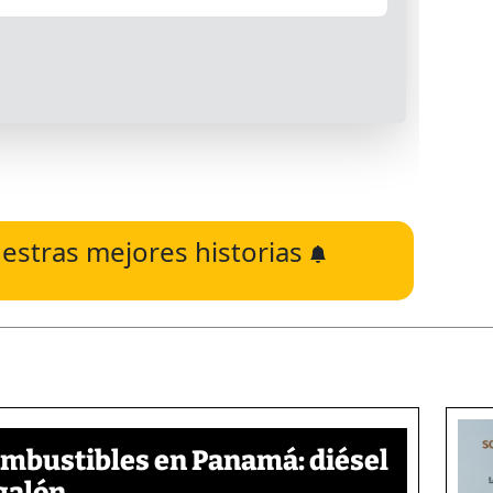
estras mejores historias
ombustibles en Panamá: diésel
galón